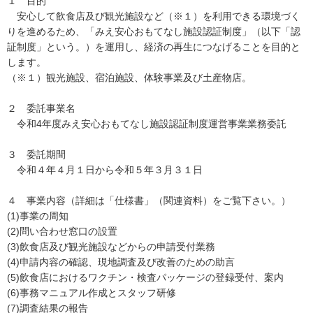
１ 目的
安心して飲食店及び観光施設など（※１）を利用できる環境づく
りを進めるため、「みえ安心おもてなし施設認証制度」（以下「認
証制度」という。）を運用し、経済の再生につなげることを目的と
します。
（※１）観光施設、宿泊施設、体験事業及び土産物店。
２ 委託事業名
令和4年度みえ安心おもてなし施設認証制度運営事業業務委託
３ 委託期間
令和４年４月１日から令和５年３月３１日
４ 事業内容（詳細は「仕様書」（関連資料）をご覧下さい。）
(1)事業の周知
(2)問い合わせ窓口の設置
(3)飲食店及び観光施設などからの申請受付業務
(4)申請内容の確認、現地調査及び改善のための助言
(5)飲食店におけるワクチン・検査パッケージの登録受付、案内
(6)事務マニュアル作成とスタッフ研修
(7)調査結果の報告