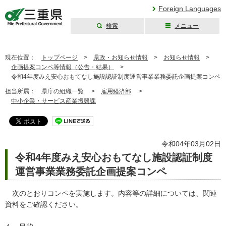
Foreign Languages
検索
メニュー
三重県公式ウェブ
サイト
現在位置：
トップページ
>
県政・お知らせ情報
>
お知らせ情報
>
企画提案コンペ等情報（公告・結果）
>
令和4年度みえ安心おもてなし施設認証制度運営事業業務委託企画提案コンペ
担当所属：
県庁の組織一覧 >
雇用経済部
>
中小企業・サービス産業振興課
令和04年03月02日
令和4年度みえ安心おもてなし施設認証制度
運営事業業務委託企画提案コンペ
次のとおりコンペを実施します。内容等の詳細については、関連
資料をご確認ください。