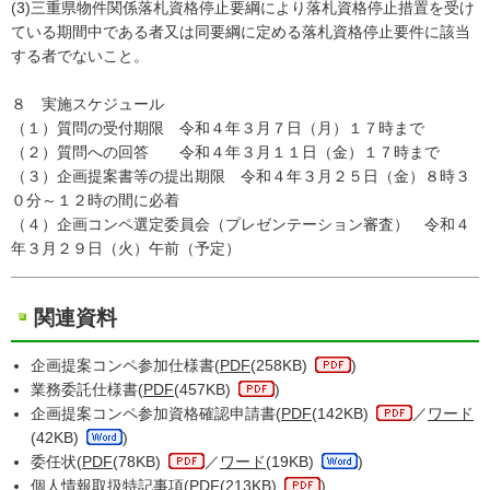
(3)三重県物件関係落札資格停止要綱により落札資格停止措置を受け
ている期間中である者又は同要綱に定める落札資格停止要件に該当
する者でないこと。
８ 実施スケジュール
（１）質問の受付期限 令和４年３月７日（月）１７時まで
（２）質問への回答 令和４年３月１１日（金）１７時まで
（３）企画提案書等の提出期限 令和４年３月２５日（金）８時３
０分～１２時の間に必着
（４）企画コンペ選定委員会（プレゼンテーション審査） 令和４
年３月２９日（火）午前（予定）
関連資料
企画提案コンペ参加仕様書(
PDF
(258KB)
)
業務委託仕様書(
PDF
(457KB)
)
企画提案コンペ参加資格確認申請書(
PDF
(142KB)
／
ワード
(42KB)
)
委任状(
PDF
(78KB)
／
ワード
(19KB)
)
個人情報取扱特記事項(
PDF
(213KB)
)