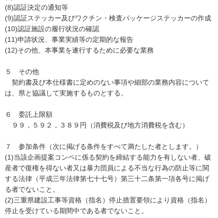
(8)認証決定の通知等
(9)認証ステッカー及びワクチン・検査パッケージステッカーの作成
(10)認証施設の履行状況の確認
(11)申請状況、事業実績等の定期的な報告
(12)その他、本事業を遂行するために必要な業務
５ その他
契約書及び本仕様書に定めのない事項や細部の業務内容について
は、県と協議して実施するものとする。
６ 委託上限額
９９，５９２，３８９円（消費税及び地方消費税を含む）
７ 参加条件（次に掲げる条件をすべて満たした者とします。）
(1)当該企画提案コンペに係る契約を締結する能力を有しない者、破
産者で復権を得ない者又は暴力団員による不当な行為の防止等に関
する法律（平成三年法律第七十七号）第三十二条第一項各号に掲げ
る者でないこと。
(2)三重県建設工事等資格（指名）停止措置要領により資格（指名）
停止を受けている期間中である者でないこと。