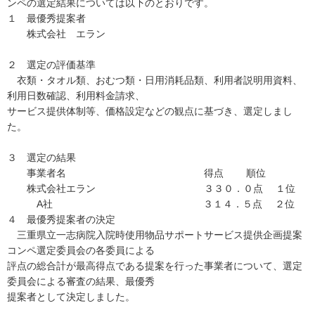
ンペの選定結果については以下のとおりです。
１ 最優秀提案者
株式会社 エラン
２ 選定の評価基準
衣類・タオル類、おむつ類・日用消耗品類、利用者説明用資料、
利用日数確認、利用料金請求、
サービス提供体制等、価格設定などの観点に基づき、選定しまし
た。
３ 選定の結果
事業者名 得点 順位
株式会社エラン ３３０．０点 １位
A社 ３１４．５点 ２位
４ 最優秀提案者の決定
三重県立一志病院入院時使用物品サポートサービス提供企画提案
コンペ選定委員会の各委員による
評点の総合計が最高得点である提案を行った事業者について、選定
委員会による審査の結果、最優秀
提案者として決定しました。