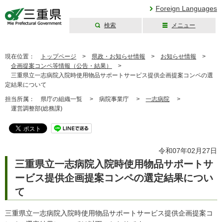
Foreign Languages
検索
メニュー
三重県公式ウェブ
サイト
現在位置：
トップページ
>
県政・お知らせ情報
>
お知らせ情報
>
企画提案コンペ等情報（公告・結果）
>
三重県立一志病院入院時使用物品サポートサービス提供企画提案コンペの選
定結果について
担当所属：
県庁の組織一覧 >
病院事業庁 >
一志病院
>
運営調整部(総務課)
令和07年02月27日
三重県立一志病院入院時使用物品サポートサ
ービス提供企画提案コンペの選定結果につい
て
三重県立一志病院入院時使用物品サポートサービス提供企画提案コ