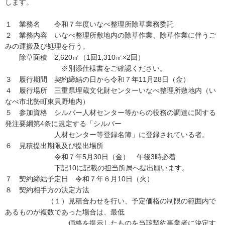
します。
１ 業務名 令和７年度いなべ整理所除草業務委託
２ 業務内容 いなべ整理所敷地内の除草作業、除草作業に伴うご
みの運搬及び処理を行う。
除草面積 2,620㎡（1回1,310㎡×2回）
※別添仕様書をご確認ください。
３ 履行期間 契約締結の日から令和７年11月28日（金）
４ 履行場所 三重県埋蔵文化財センターいなべ整理所敷地内（い
なべ市北勢町東貝野地内）
５ 参加資格 シルバー人材センター等からの役務の調達に関する
発注要綱第4条に規定する「シルバー
人材センター等登録名簿」に登録されている者。
６ 見積提出期限及び提出場所
令和７年5月30日（金） 午後3時必着
下記10に記載の担当所属へ提出願います。
７ 契約締結予定日 令和７年６月10日（火）
８ 契約相手方の決定方法
（１）見積合わせを行い、予定価格の制限の範囲内で
あるものが複数であった場合は、最低
価格を提示したものを当該契約事業者に決定す