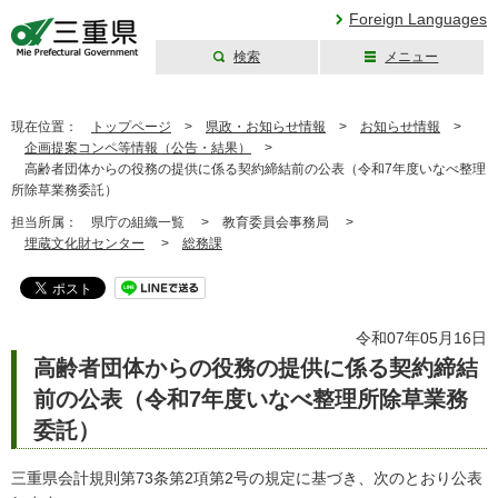
Foreign Languages
検索
メニュー
三重県公式ウェブ
サイト
現在位置：
トップページ
>
県政・お知らせ情報
>
お知らせ情報
>
企画提案コンペ等情報（公告・結果）
>
高齢者団体からの役務の提供に係る契約締結前の公表（令和7年度いなべ整理
所除草業務委託）
担当所属：
県庁の組織一覧 >
教育委員会事務局 >
埋蔵文化財センター
>
総務課
令和07年05月16日
高齢者団体からの役務の提供に係る契約締結
前の公表（令和7年度いなべ整理所除草業務
委託）
三重県会計規則第73条第2項第2号の規定に基づき、次のとおり公表