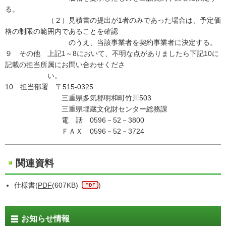
る。
（２）見積書の提出が1者のみであった場合は、予定価
格の制限の範囲内であることを確認
のうえ、当該事業者を契約事業者に決定する。
９ その他 上記1～8において、不明な点がありましたら下記10に
記載の担当所属にお問い合わせくださ
い。
10 担当部署 〒515-0325
三重県多気郡明和町竹川503
三重県埋蔵文化財センター総務課
電 話 0596－52－3800
ＦＡＸ 0596－52－3724
関連資料
仕様書(
PDF
(607KB)
)
お知らせ情報