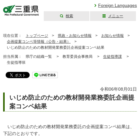
Foreign Languages
検索
メニュー
三重県公式ウェブ
サイト
現在位置：
トップページ
>
県政・お知らせ情報
>
お知らせ情報
>
企画提案コンペ等情報（公告・結果）
>
いじめ防止のための教材開発業務委託企画提案コンペ結果
担当所属：
県庁の組織一覧 >
教育委員会事務局 >
生徒指導課
>
生徒指導班
令和06年08月01日
いじめ防止のための教材開発業務委託企画提
案コンペ結果
いじめ防止のための教材開発業務委託の企画提案コンペ結果は、
下記のとおりです。