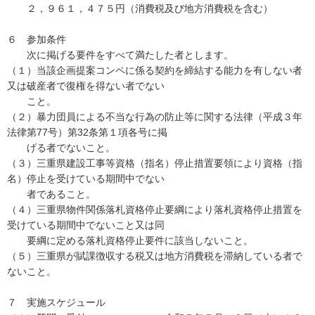
２，９６１，４７５円（消費税及び地方消費税を含む）
６ 参加条件
次に掲げる要件をすべて満たした者とします。
（１）当該企画提案コンペに係る契約を締結する能力を有しない者
又は破産者で復権を得ない者でない
こと。
（２）暴力団員による不当な行為の防止等に関する法律（平成３年
法律第77号）第32条第１項各号に掲
げる者でないこと。
（３）三重県建設工事等資格（指名）停止措置要領により資格（指
名）停止を受けている期間中でない
者であること。
（４）三重県物件関係落札資格停止要綱により落札資格停止措置を
受けている期間中でないこと又は同
要綱に定める落札資格停止要件に該当しないこと。
（５）三重県が賦課徴収する税又は地方消費税を滞納している者で
ないこと。
７ 実施スケジュール