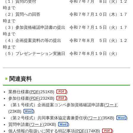
（１）質問の受付 令和７年７月 ８日（火）１２
時まで
（２）質問への回答 令和７年７月１０日（木）１７
時まで
（３）参加資格確認申請書の提出 令和７年７月１５日（火）１７
時まで
（４）企画提案資料の等の提出 令和７年８月 ５日（火）１２
時まで
（５）プレゼンテーション実施日 令和７年８月１９日（火）
関連資料
業務仕様書(
PDF
(251KB)
)
参加仕様書(
PDF
(232KB)
)
（第１号様式）企画提案コンペ参加資格確認申請書(
ワード
(23KB)
)
（第２号様式）共同事業体協定書兼委任状(
ワード
(35KB)
)
質問申請書(
ワード
(20KB)
)
個人情報の取扱いに関する特記事項(
PDF
(174KB)
)