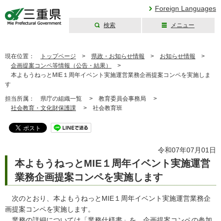
Foreign Languages
検索
メニュー
三重県公式ウェブ
サイト
現在位置：
トップページ
>
県政・お知らせ情報
>
お知らせ情報
>
企画提案コンペ等情報（公告・結果）
>
本よもうねっとMIE１周年イベント実施運営業務企画提案コンペを実施しま
す
担当所属：
県庁の組織一覧 >
教育委員会事務局 >
社会教育・文化財保護課
>
社会教育班
令和07年07月01日
本よもうねっとMIE１周年イベント実施運営
業務企画提案コンペを実施します
次のとおり、本よもうねっとMIE１周年イベント実施運営業務企
画提案コンペを実施します。
業務の詳細については「業務仕様書」を、企画提案コンペの参加