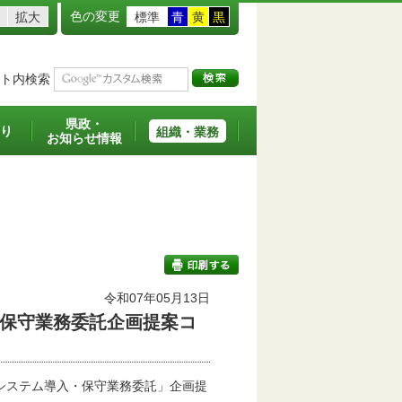
色の変更
拡大
標準
青
黄
黒
ト内検索
県政・
り
組織・業務
お知らせ情報
令和07年05月13日
保守業務委託企画提案コ
印刷する
システム導入・保守業務委託」企画提