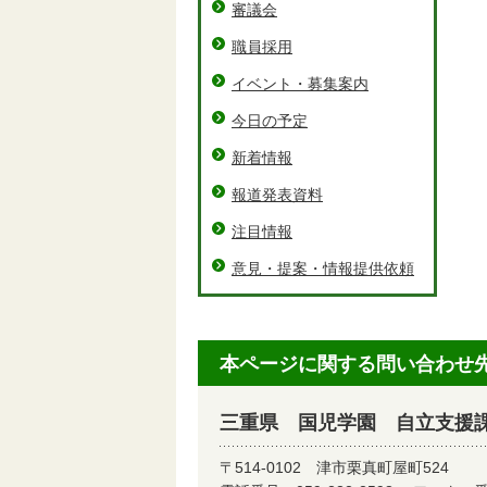
審議会
職員採用
イベント・募集案内
今日の予定
新着情報
報道発表資料
注目情報
意見・提案・情報提供依頼
本ページに関する問い合わせ
三重県 国児学園 自立支援
〒514-0102
津市栗真町屋町524