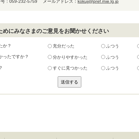
：059-232-5759
メールアドレス：
kokuji@pref.mie.lg.jp
ためにみなさまのご意見をお聞かせください
たか？
充分だった
ふつう
かったですか？
分かりやすかった
ふつう
？
すぐに見つかった
ふつう