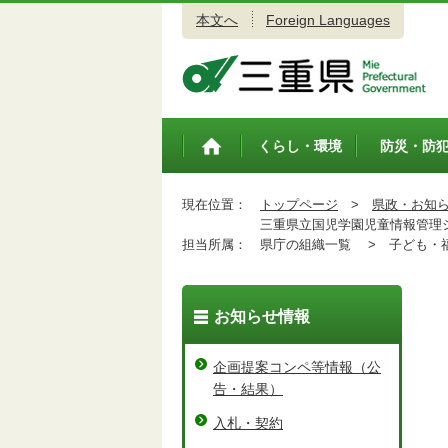
本文へ
Foreign Languages
三重県公式ウェブサイト
くらし・環境
防災・防
トップペ
ージ
現在位置：
トップページ
>
県政・お知
三重県立国児学園児童情報管理シ
担当所属：
県庁の組織一覧 >
子ども・福
お知らせ情報
企画提案コンペ等情報（公
告・結果）
入札・契約