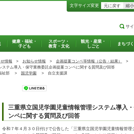
文字サイズ変更
元に戻す
縮小
サイ
健康・福祉・
スポーツ・
観光・産業・
犯
まちづく
子ども
教育・文化
しごと
らせ情報
>
お知らせ情報
>
企画提案コンペ等情報（公告・結果）
>
ステム導入・保守業務委託企画提案コンペに関する質問及び回答
祉部 >
国児学園
>
自立支援課
ツイート
三重県立国児学園児童情報管理システム導入・
ンペに関する質問及び回答
令和７年４月３０日付けで公告した「三重県立国児学園児童情報管理