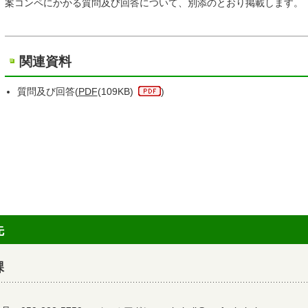
案コンペにかかる質問及び回答について、別添のとおり掲載します。
関連資料
質問及び回答(
PDF
(109KB)
)
先
課