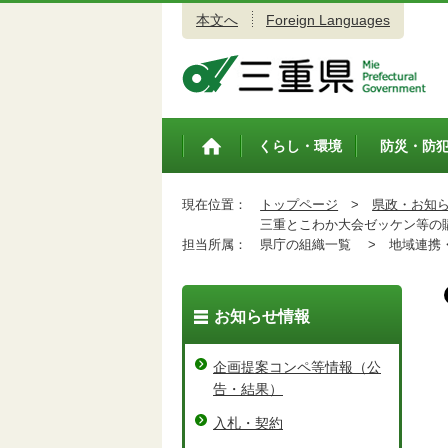
本文へ
Foreign Languages
三重県公式ウェブサイト
くらし・環境
防災・防
トップペ
ージ
現在位置：
トップページ
>
県政・お知
三重とこわか大会ゼッケン等の
担当所属：
県庁の組織一覧 >
地域連携・
お知らせ情報
企画提案コンペ等情報（公
告・結果）
入札・契約