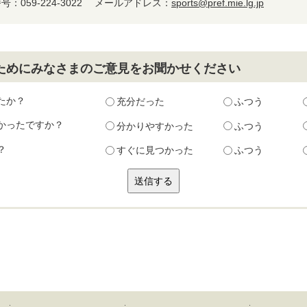
：059-224-3022
メールアドレス：
sports@pref.mie.lg.jp
ためにみなさまのご意見をお聞かせください
たか？
充分だった
ふつう
かったですか？
分かりやすかった
ふつう
？
すぐに見つかった
ふつう