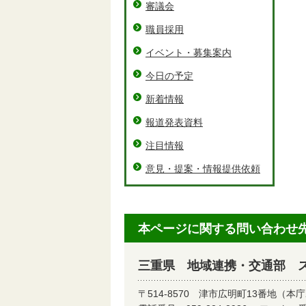
審議会
職員採用
イベント・募集案内
今日の予定
新着情報
報道発表資料
注目情報
意見・提案・情報提供依頼
本ページに関する問い合わせ
三重県 地域連携・交通部 
〒514-8570
津市広明町13番地（本庁