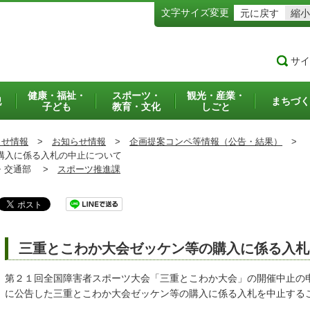
文字サイズ変更
元に戻す
縮小
サイ
健康・福祉・
スポーツ・
観光・産業・
犯
まちづく
子ども
教育・文化
しごと
らせ情報
>
お知らせ情報
>
企画提案コンペ等情報（公告・結果）
>
購入に係る入札の中止について
交通部 >
スポーツ推進課
三重とこわか大会ゼッケン等の購入に係る入札
第２１回全国障害者スポーツ大会「三重とこわか大会」の開催中止の
に公告した三重とこわか大会ゼッケン等の購入に係る入札を中止する