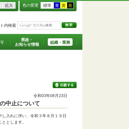
色の変更
拡大
標準
青
黄
黒
ト内検索
県政・
り
組織・業務
お知らせ情報
令和03年08月23日
の中止について
印刷する
申し入れに伴い、令和３年８月１９日
こととします。