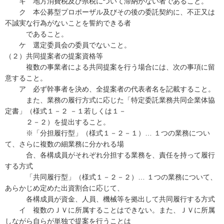
キ 地方消費税及び県税について滞納がない者であること。
ク 本公募型プロポーザル及びその後の委託契約に、不正又は
不誠実な行為がないことを誓約できる者
であること。
ケ 選定委員会の委員でないこと。
（２）共同提案者の提案資格等
複数の事業者による共同提案を行う場合には、次の事項に留
意すること。
ア 必ず幹事者を決め、全提案者の代表者名を記載すること。
また、業務の履行方式に応じた「特定委託業務共同企業体協
定書」（様式１－２ －１若しくは１－
２－２）を提出すること。
※「分担履行型」（様式１－２－１）… １つの業務につい
て、さらに複数の細業務に分かれる場
合、各構成員がそれぞれ分担する業務を、責任を持って履行
する方式
「共同履行型」（様式１－２－２）… １つの業務について、
あらかじめ定めた出資割合に応じて、
各構成員が資金、人員、機械等を拠出して共同履行する方式
イ 複数のＪＶに所属することはできない。また、ＪＶに所属
しながら自らが単独で提案を行うことは