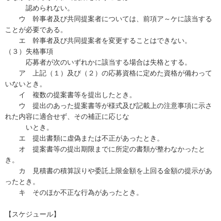
認められない。
ウ 幹事者及び共同提案者については、前項ア～ケに該当する
ことが必要である。
エ 幹事者及び共同提案者を変更することはできない。
（３）失格事項
応募者が次のいずれかに該当する場合は失格とする。
ア 上記（１）及び（２）の応募資格に定めた資格が備わって
いないとき。
イ 複数の提案書等を提出したとき。
ウ 提出のあった提案書等が様式及び記載上の注意事項に示さ
れた内容に適合せず、その補正に応じな
いとき。
エ 提出書類に虚偽または不正があったとき。
オ 提案書等の提出期限までに所定の書類が整わなかったと
き。
カ 見積書の積算誤りや委託上限金額を上回る金額の提示があ
ったとき。
キ そのほか不正な行為があったとき。
【スケジュール】