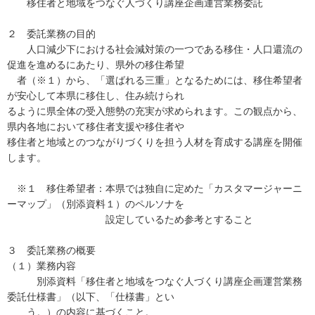
移住者と地域をつなぐ人づくり講座企画運営業務委託
２ 委託業務の目的
人口減少下における社会減対策の一つである移住・人口還流の
促進を進めるにあたり、県外の移住希望
者（※１）から、「選ばれる三重」となるためには、移住希望者
が安心して本県に移住し、住み続けられ
るように県全体の受入態勢の充実が求められます。この観点から、
県内各地において移住者支援や移住者や
移住者と地域とのつながりづくりを担う人材を育成する講座を開催
します。
※１ 移住希望者：本県では独自に定めた「カスタマージャーニ
ーマップ」（別添資料１）のペルソナを
設定しているため参考とすること
３ 委託業務の概要
（１）業務内容
別添資料「移住者と地域をつなぐ人づくり講座企画運営業務
委託仕様書」（以下、「仕様書」とい
う。）の内容に基づくこと。