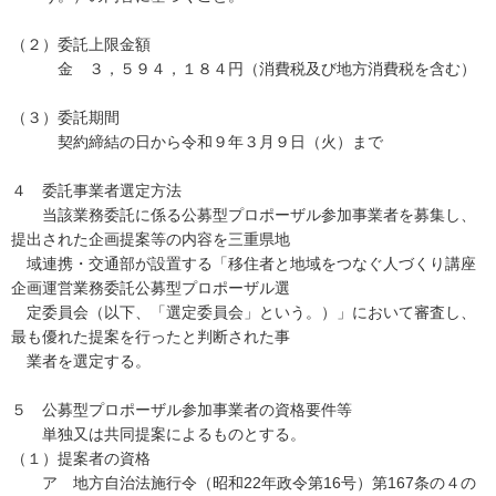
（２）委託上限金額
金 ３，５９４，１８４円（消費税及び地方消費税を含む）
（３）委託期間
契約締結の日から令和９年３月９日（火）まで
４ 委託事業者選定方法
当該業務委託に係る公募型プロポーザル参加事業者を募集し、
提出された企画提案等の内容を三重県地
域連携・交通部が設置する「移住者と地域をつなぐ人づくり講座
企画運営業務委託公募型プロポーザル選
定委員会（以下、「選定委員会」という。）」において審査し、
最も優れた提案を行ったと判断された事
業者を選定する。
５ 公募型プロポーザル参加事業者の資格要件等
単独又は共同提案によるものとする。
（１）提案者の資格
ア 地方自治法施行令（昭和22年政令第16号）第167条の４の