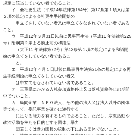
規定に該当していない者であること。
イ 会社更生法（平成14年法律第154号）第17条第１項又は第
２項の規定による会社更生手続開始の
申立てをしていない者又は申立てをなされていない者である
こと。
ウ 平成12年３月31日以前に民事再生法（平成11 年法律第225
号）附則第２条よる廃止前の和議法
（大正11 年法律第72号）第12条第１項の規定による和議開
始の申立てをしていない者であるこ
と。
エ 平成12年４月１日以後に民事再生法第21条の規定による再
生手続開始の申立てをしていない者又
は申立てをなされていない者であること。
オ 三重県にかかる入札参加資格停止又は落札資格停止の期間
中でないこと。
カ 民間企業、ＮＰＯ法人、その他の法人又は法人以外の団体
等であって、委託事業を確かに遂行する
に足りる能力を有するものであること。ただし、宗教活動や
政治活動を主たる目的とする団体、暴力
団若しくは暴力団員の統制の下にある団体でないこと。