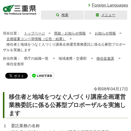
Foreign Languages
検索
メニュー
三重県公式ウェブ
サイト
現在位置：
トップページ
>
県政・お知らせ情報
>
お知らせ情報
>
企画提案コンペ等情報（公告・結果）
>
移住者と地域をつなぐ人づくり講座企画運営業務委託に係る公募型プロポー
ザルを実施します
担当所属：
県庁の組織一覧 >
地域連携・交通部 >
移住促進課
>
移住促進班
令和08年04月17日
移住者と地域をつなぐ人づくり講座企画運営
業務委託に係る公募型プロポーザルを実施し
ます
１ 委託業務の名称