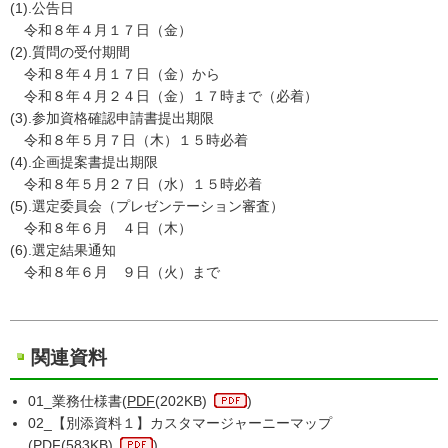
(1).公告日
令和８年４月１７日（金）
(2).質問の受付期間
令和８年４月１７日（金）から
令和８年４月２４日（金）１７時まで（必着）
(3).参加資格確認申請書提出期限
令和８年５月７日（木）１５時必着
(4).企画提案書提出期限
令和８年５月２７日（水）１５時必着
(5).選定委員会（プレゼンテーション審査）
令和８年６月 ４日（木）
(6).選定結果通知
令和８年６月 ９日（火）まで
関連資料
01_業務仕様書(
PDF
(202KB)
)
02_【別添資料１】カスタマージャーニーマップ
(
PDF
(583KB)
)