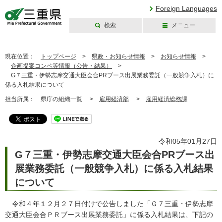
Foreign Languages
検索
メニュー
三重県公式ウェブ
サイト
現在位置：
トップページ
>
県政・お知らせ情報
>
お知らせ情報
>
企画提案コンペ等情報（公告・結果）
>
G７三重・伊勢志摩交通大臣会合PRブース出展業務委託（一般競争入札）に
係る入札結果について
担当所属：
県庁の組織一覧 >
雇用経済部
>
雇用経済総務課
令和05年01月27日
G７三重・伊勢志摩交通大臣会合PRブース出
展業務委託（一般競争入札）に係る入札結果
について
令和４年１２月２７日付けで公告しました「Ｇ７三重・伊勢志摩
交通大臣会合ＰＲブース出展業務委託」に係る入札結果は、下記の