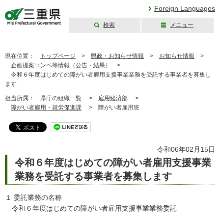
Foreign Languages
検索
メニュー
三重県公式ウェブ
サイト
現在位置：
トップページ
>
県政・お知らせ情報
>
お知らせ情報
>
企画提案コンペ等情報（公告・結果）
>
令和６年度はじめての障がい者雇用支援事業業務を受託する事業者を募集し
ます
担当所属：
県庁の組織一覧 >
雇用経済部
>
障がい者雇用・就労促進課
>
障がい者雇用班
令和06年02月15日
令和６年度はじめての障がい者雇用支援事業
業務を受託する事業者を募集します
１ 委託業務の名称
令和６年度はじめての障がい者雇用支援事業業務委託