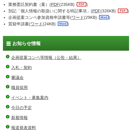
業務委託契約書（案）(
PDF
(235KB)
)
別記「個人情報の取扱いに関する特記事項」(
PDF
(326KB)
)
企画提案コンペ参加資格申請書等(
ワード
(29KB)
)
質疑申請書(
ワード
(24KB)
)
お知らせ情報
企画提案コンペ等情報（公告・結果）
入札・契約
審議会
職員採用
イベント・募集案内
今日の予定
新着情報
報道発表資料