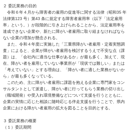
２ 委託業務の目的
令和６年４月から障害者の雇用の促進等に関する法律（昭和35 年
法律第123 号）第43 条に規定する障害者雇用率（以下「法定雇用
率」という。）が段階的に引き上げられることから、法定雇用率を
達成できない企業や、新たに障がい者雇用に取り組まなければなら
ない企業の増加が懸念される。
また、令和４年度に実施した「三重県障がい者雇用・定着実態調
査」によると、企業が障がい者雇用を検討するうえで不安な点（課
題）は、「会社内に適当な仕事があるか」が最も多く、加えて、現
在、障がい者を雇用していない事業所が「現状では難しい」または
「考えていない」とする理由は、「障がい者に適した業務がないか
ら」が最も多くなっている。
このため、主に障がい者雇用に課題を抱える企業に専門家をコン
サルタントとして派遣し、障がい者に行ってもらう業務の切り出し
（職域開発）や受入れ環境整備などについて支援を行うとともに、
企業の実情に応じた相談に随時応じる伴走支援を行うことで、県内
企業における障がい者雇用の拡大を図ることを目的とする。
３ 委託業務の概要
（１）委託期間