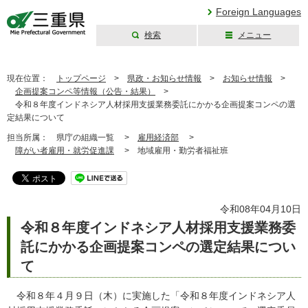
Foreign Languages
検索
メニュー
三重県公式ウェブ
サイト
現在位置：
トップページ
>
県政・お知らせ情報
>
お知らせ情報
>
企画提案コンペ等情報（公告・結果）
>
令和８年度インドネシア人材採用支援業務委託にかかる企画提案コンペの選
定結果について
担当所属：
県庁の組織一覧 >
雇用経済部
>
障がい者雇用・就労促進課
>
地域雇用・勤労者福祉班
令和08年04月10日
令和８年度インドネシア人材採用支援業務委
託にかかる企画提案コンペの選定結果につい
て
令和８年４月９日（木）に実施した「令和８年度インドネシア人