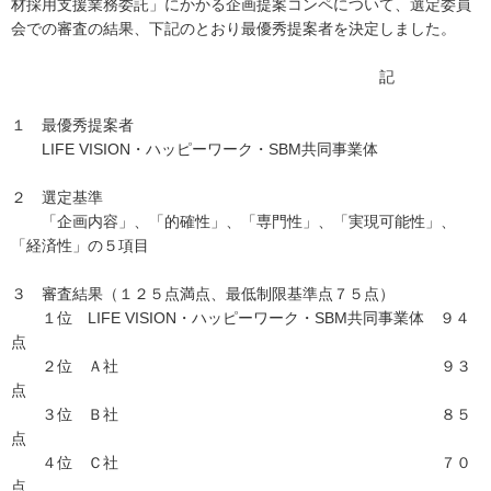
材採用支援業務委託」にかかる企画提案コンペについて、選定委員
会での審査の結果、下記のとおり最優秀提案者を決定しました。
記
１ 最優秀提案者
LIFE VISION・ハッピーワーク・SBM共同事業体
２ 選定基準
「企画内容」、「的確性」、「専門性」、「実現可能性」、
「経済性」の５項目
３ 審査結果（１２５点満点、最低制限基準点７５点）
１位 LIFE VISION・ハッピーワーク・SBM共同事業体 ９４
点
２位 Ａ社 ９３
点
３位 Ｂ社 ８５
点
４位 Ｃ社 ７０
点