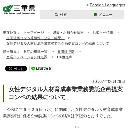
Foreign Languages
検索
メニュー
三重県公式ウェブ
サイト
現在位置：
トップページ
>
県政・お知らせ情報
>
お知らせ情報
>
企画提案コンペ等情報（公告・結果）
>
女性デジタル人材育成事業業務委託企画提案コンペの結果について
担当所属：
県庁の組織一覧 >
雇用経済部
>
産業イノベーション推進課
>
DX推進班
令和07年06月26日
女性デジタル人材育成事業業務委託企画提案
コンペの結果について
令和７年６月２５日（水）に開催した女性デジタル人材育成事業
業務委託に係る企画提案コンペの結果は下記のとおりでした。