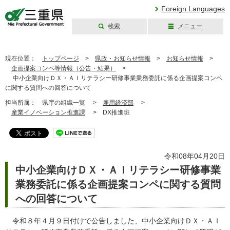
Foreign Languages
検索
メニュー
三重県公式ウェブ
サイト
現在位置：
トップページ
>
県政・お知らせ情報
>
お知らせ情報
>
企画提案コンペ等情報（公告・結果）
>
中小企業向けＤＸ・ＡＩリテラシー研修事業業務委託に係る企画提案コンペ
に関する質問への回答について
担当所属：
県庁の組織一覧 >
雇用経済部
>
産業イノベーション推進課
>
DX推進班
令和08年04月20日
中小企業向けＤＸ・ＡＩリテラシー研修事業
業務委託に係る企画提案コンペに関する質問
への回答について
令和８年４月９日付けで公告しました、中小企業向けＤＸ・ＡＩ