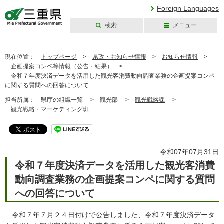
Foreign Languages
検索
メニュー
三重県公式ウェブ
サイト
現在位置：
トップページ
>
県政・お知らせ情報
>
お知らせ情報
>
企画提案コンペ等情報（公告・結果）
>
令和７年度決済データを活用した観光客消費動向調査業務の企画提案コンペ
に関する質問への回答について
担当所属：
県庁の組織一覧 >
観光部 >
観光戦略課
>
観光戦略・マーケティング班
令和07年07月31日
令和７年度決済データを活用した観光客消費
動向調査業務の企画提案コンペに関する質問
への回答について
令和７年７月２４日付けで公告しました、令和７年度決済データ