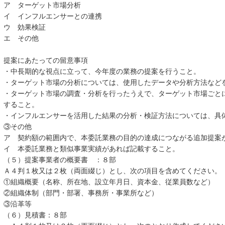
ア ターゲット市場分析
イ インフルエンサーとの連携
ウ 効果検証
エ その他
提案にあたっての留意事項
・中長期的な視点に立って、今年度の業務の提案を行うこと。
・ターゲット市場の分析については、使用したデータや分析方法など
・ターゲット市場の調査・分析を行ったうえで、ターゲット市場ごと
すること。
・インフルエンサーを活用した結果の分析・検証方法については、具
③その他
ア 契約額の範囲内で、本委託業務の目的の達成につながる追加提案
イ 本委託業務と類似事業実績があれば記載すること。
（５）提案事業者の概要書 ：８部
Ａ４判１枚又は２枚（両面綴じ）とし、次の項目を含めてください。
①組織概要（名称、所在地、設立年月日、資本金、従業員数など）
②組織体制（部門・部署、事務所・事業所など）
③沿革等
（６）見積書：８部