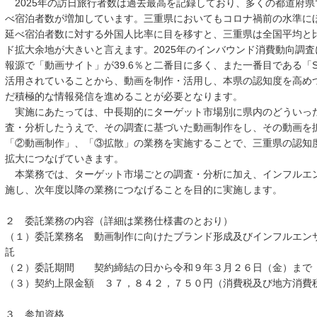
2025年の訪日旅行者数は過去最高を記録しており、多くの都道府県
べ宿泊者数が増加しています。三重県においてもコロナ禍前の水準に
延べ宿泊者数に対する外国人比率に目を移すと、三重県は全国平均と
ド拡大余地が大きいと言えます。2025年のインバウンド消費動向調
報源で「動画サイト」が39.6％と二番目に多く、また一番目である「S
活用されていることから、動画を制作・活用し、本県の認知度を高め
だ積極的な情報発信を進めることが必要となります。
実施にあたっては、中長期的にターゲット市場別に県内のどういっ
査・分析したうえで、その調査に基づいた動画制作をし、その動画を
「②動画制作」、「③拡散」の業務を実施することで、三重県の認知
拡大につなげていきます。
本業務では、ターゲット市場ごとの調査・分析に加え、インフルエ
施し、次年度以降の業務につなげることを目的に実施します。
２ 委託業務の内容（詳細は業務仕様書のとおり）
（１）委託業務名 動画制作に向けたブランド形成及びインフルエン
託
（２）委託期間 契約締結の日から令和９年３月２６日（金）まで
（３）契約上限金額 ３７，８４２，７５０円（消費税及び地方消費税
３ 参加資格