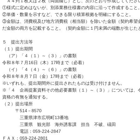
Ａ４判１枚又は２枚（両面綴じ）とし、次のとおり作成してくださ
①様式に定めはないが、別添業務仕様書の内容に沿って作成すること
②単価・数量を示すなど、できる限り積算根拠を明確にすること。
③金額は、消費税及び地方消費税（相当額）を除いた金額（契約希望金額
だ金額の両方を記載すること。（契約金額に１円未満の端数が生じた
５ 提出方法等
（１）提出期間
（ア）「４（１）～（３）」の書類
令和８年７月16日（木）17時まで（必着）
（イ）「４（４）～（６）」の書類
令和８年８月７日（金）17時まで（必着）
※いずれも、提出期間外に提出されたものは受け付けません。
※「４ 企画提案資料その他必要書類（１）～（３）」については、令
資格の有無を通知する。
（２）提出場所
〒514－8570
三重県津市広明町13番地
三重県 観光部 海外誘客課 担当 不破、礒田
電話：059-224-2847
ＦＡＸ：059-224-2801