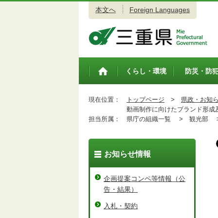
本文へ
Foreign Languages
三重県公式ウェブサイト
くらし・環境
防災・防
トップペ
ージ
現在位置：
トップページ
>
県政・お知
動画制作に向けたブランド形成及
担当所属：
県庁の組織一覧 >
観光部 
お知らせ情報
企画提案コンペ等情報（公
告・結果）
入札・契約