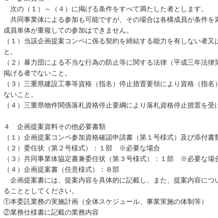
次の（１）～（４）に掲げる条件をすべて満たした者とします。
共同事業体による参加も可能ですが、その場合は各構成員が条件を
成員単体が重複しての参加はできません。
（１）当該企画提案コンペに係る契約を締結する能力を有しない者又
と。
（２）暴力団による不当な行為の防止等に関する法律（平成三年法律
掲げる者でないこと。
（３）三重県建設工事等資格（指名）停止措置要領により資格（指名
ないこと。
（４）三重県物件関係落札資格停止要綱により落札資格停止措置を受
４ 企画提案資料その他必要書類
（１）企画提案コンペ参加資格確認申請書（第１号様式）及び添付書
（２）委任状（第２号様式）：１部 ※必要な場合
（３）共同事業体協定書兼委任状（第３号様式）：１部 ※必要な場
（４）企画提案書（任意様式）：８部
企画提案書には、提案内容を具体的に記載し、また、提案内容につ
ることとしてください。
①本委託業務の実施計画（全体スケジュール、事業実施の体制等）
②業務仕様書に記載の業務内容