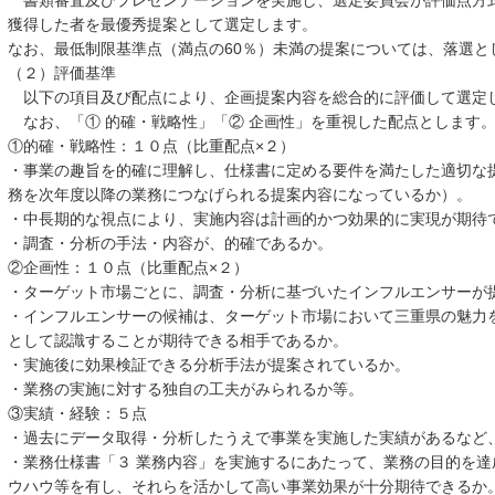
書類審査及びプレゼンテーションを実施し、選定委員会が評価点方
獲得した者を最優秀提案として選定します。
なお、最低制限基準点（満点の60％）未満の提案については、落選と
（２）評価基準
以下の項目及び配点により、企画提案内容を総合的に評価して選定
なお、「① 的確・戦略性」「② 企画性」を重視した配点とします
①的確・戦略性：１０点（比重配点×２）
・事業の趣旨を的確に理解し、仕様書に定める要件を満たした適切な
務を次年度以降の業務につなげられる提案内容になっているか）。
・中長期的な視点により、実施内容は計画的かつ効果的に実現が期待
・調査・分析の手法・内容が、的確であるか。
②企画性：１０点（比重配点×２）
・ターゲット市場ごとに、調査・分析に基づいたインフルエンサーが
・インフルエンサーの候補は、ターゲット市場において三重県の魅力
として認識することが期待できる相手であるか。
・実施後に効果検証できる分析手法が提案されているか。
・業務の実施に対する独自の工夫がみられるか等。
③実績・経験：５点
・過去にデータ取得・分析したうえで事業を実施した実績があるなど
・業務仕様書「３ 業務内容」を実施するにあたって、業務の目的を達
ウハウ等を有し、それらを活かして高い事業効果が十分期待できるか