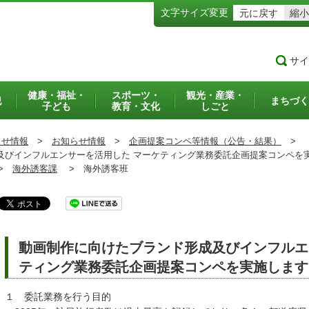
文字サイズ変更
元に戻す
縮小
サイ
健康・福祉・
スポーツ・
観光・産業・
犯
まちづく
子ども
教育・文化
しごと
らせ情報
>
お知らせ情報
>
企画提案コンペ等情報（公告・結果）
>
びインフルエンサーを活用した マーケティング業務委託企画提案コンペを
>
海外誘客課
>
海外誘客班
動画制作に向けたブランド形成及びインフルエ
ティング業務委託企画提案コンペを実施します
１ 委託業務を行う目的