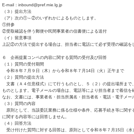
E-mail：inbound@pref.mie.lg.jp
（３）提出方法
（ア）次の①～②のいずれかによるものとします。
①持参
②受取確認を伴う郵便や民間事業者の信書便による送付
（イ）留意事項
上記②の方法で提出する場合は、担当者に電話にて必ず受理の確認を
６ 企画提案コンペの内容に関する質問の受付及び回答
（１）質問の受付期間
令和８年７月９日（木）から令和８年７月14日（火）正午まで
（２）質問の提出方法
文書（Ａ４任意様式）にて行うものとし、５（２）の提出場所まで
ものとします。電子メールの場合は、電話等により担当者まで着信を
なお、文書には、事業者名・担当所属名・担当者名・電話・電子メー
（３）質問の内容
原則として、当該委託業務に係る仕様や条件、応募手続き等に関す
に関する内容等には回答しません。
（４）回答方法
受け付けた質問に対する回答は、原則として令和８年７月15日（水