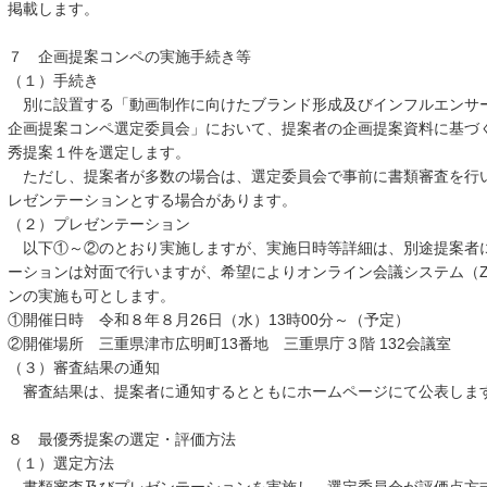
掲載します。
７ 企画提案コンペの実施手続き等
（１）手続き
別に設置する「動画制作に向けたブランド形成及びインフルエンサ
企画提案コンペ選定委員会」において、提案者の企画提案資料に基づ
秀提案１件を選定します。
ただし、提案者が多数の場合は、選定委員会で事前に書類審査を行
レゼンテーションとする場合があります。
（２）プレゼンテーション
以下①～②のとおり実施しますが、実施日時等詳細は、別途提案者
ーションは対面で行いますが、希望によりオンライン会議システム（Z
ンの実施も可とします。
①開催日時 令和８年８月26日（水）13時00分～（予定）
②開催場所 三重県津市広明町13番地 三重県庁３階 132会議室
（３）審査結果の通知
審査結果は、提案者に通知するとともにホームページにて公表しま
８ 最優秀提案の選定・評価方法
（１）選定方法