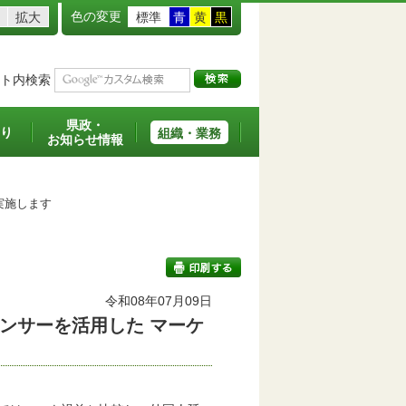
色の変更
拡大
標準
青
黄
黒
ト内検索
県政・
り
組織・業務
お知らせ情報
実施します
令和08年07月09日
ンサーを活用した マーケ
印刷する