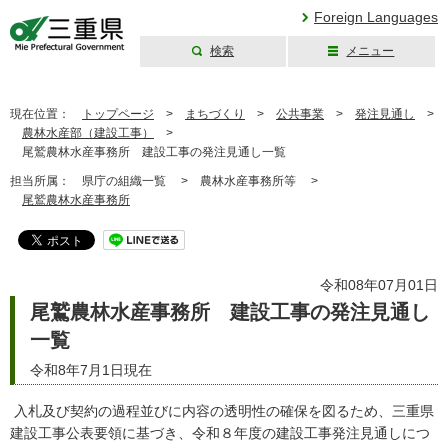
Foreign Languages
検索
メニュー
三重県公式ウェブ
サイト
現在位置：
トップページ
>
まちづくり
>
公共事業
>
発注見通し
>
農林水産部（建設工事）
>
尾鷲農林水産事務所 建設工事の発注見通し一覧
担当所属：
県庁の組織一覧 >
農林水産事務所等 >
尾鷲農林水産事務所
令和08年07月01日
尾鷲農林水産事務所 建設工事の発注見通し
一覧
令和8年7月1日現在
入札及び契約の過程並びに内容の透明性の確保を図るため、三重県
建設工事公表要領に基づき、令和８年度の建設工事発注見通しにつ