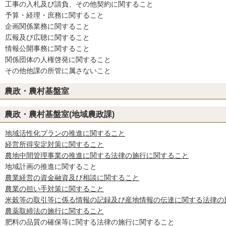
工事の入札及び請負、その他契約に関すること
予算・経理・庶務に関すること
企画関係業務に関すること
広報及び広聴に関すること
情報公開事務に関すること
関係団体の人権啓発に関すること
その他他課の所管に属さないこと
農政・農村基盤室
農政・農村基盤室(地域農政課)
地域活性化プランの推進に関すること
経営所得安定対策に関すること
農地中間管理事業の推進に関する法律の施行に関すること
地域計画の推進に関すること
農業経営の資金融資及び相談に関すること
農業の担い手対策に関すること
米穀等の取引等に係る情報の記録及び産地情報の伝達に関する法律の
農薬取締法の施行に関すること
肥料の品質の確保等に関する法律の施行に関すること