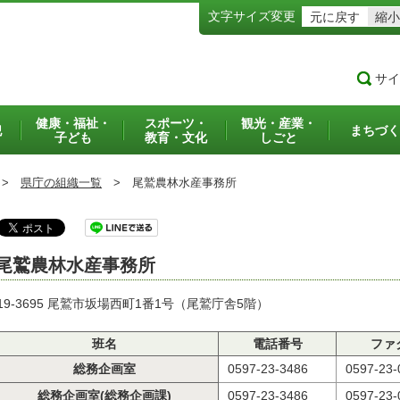
文字サイズ変更
元に戻す
縮小
サイ
健康・福祉・
スポーツ・
観光・産業・
犯
まちづく
子ども
教育・文化
しごと
>
県庁の組織一覧
>
尾鷲農林水産事務所
尾鷲農林水産事務所
19-3695 尾鷲市坂場西町1番1号（尾鷲庁舎5階）
班名
電話番号
ファ
総務企画室
0597-23-3486
0597-23-
総務企画室(総務企画課)
0597-23-3486
0597-23-