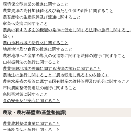
環境保全型農業の推進に関すること
農業資源の高付加価値化及び新たな価値の創出に関すること
農畜産物の生産振興及び流通に関すること
家畜伝染病に関すること
農業の有する多面的機能の発揮の促進に関する法律の施行に関するこ
除く）
農山漁村地域の活性化に関すること
地産地消及び食育の推進に関すること
農村地域への産業の導入の促進等に関する法律の施行に関すること
山村振興法の施行に関すること
農業振興地域の整備に関する法律の施行に関すること
農地法の施行に関すること（農地転用に係るものを除く）
農林水産省の所管に属する国有財産の維持管理及び処分に関すること
市民農園整備促進法の施行に関すること
鳥獣害対策に関すること
食の安全及び安心に関すること
農政・農村基盤室(基盤整備課)
農業農村整備事業に関すること
土地改良法の施行に関すること