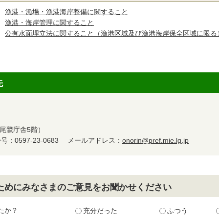
漁港・漁場・漁港海岸整備に関すること
漁港・海岸管理に関すること
公有水面埋立法に関すること（漁港区域及び漁港海岸保全区域に限る
先
尾鷲庁舎5階）
：0597-23-0683
メールアドレス：
onorin@pref.mie.lg.jp
ためにみなさまのご意見をお聞かせください
たか？
充分だった
ふつう