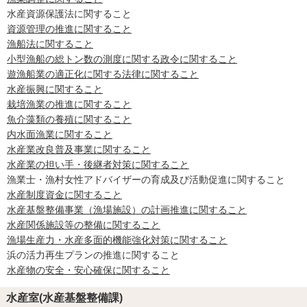
水産資源保護法に関すること
資源管理の推進に関すること
漁船法に関すること
小型漁船の総トン数の測度に関する政令に関すること
遊漁船業の適正化に関する法律に関すること
水産振興に関すること
栽培漁業の推進に関すること
魚介藻類の養殖に関すること
内水面漁業に関すること
水産業改良普及事業に関すること
水産業の担い手・後継者対策に関すること
漁業士・漁村女性アドバイザーの育成及び活動促進に関すること
水産制度資金に関すること
水産基盤整備事業（漁場施設）の計画推進に関すること
水産関係施設等の整備に関すること
漁場生産力・水産多面的機能強化対策に関すること
浜の活力再生プランの推進に関すること
水産物の安全・安心確保に関すること
水産室(水産基盤整備課)