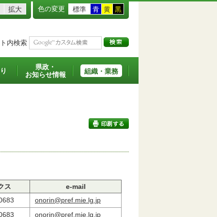
色の変更
拡大
標準
青
黄
黒
ト内検索
県政・
り
組織・業務
お知らせ情報
印刷する
クス
e-mail
0683
onorin@pref.mie.lg.jp
0683
onorin@pref.mie.lg.jp