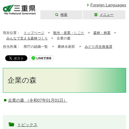
Foreign Languages
検索
メニュー
三重県公式ウェブ
サイト
現在位置：
トップページ
>
観光・産業・しごと
>
森林・林業
>
みんなで支える森林づくり
>
企業の森
担当所属：
県庁の組織一覧 >
農林水産部 >
みどり共生推進課
企業の森
企業の森
（令和07年01月01日）
トピックス