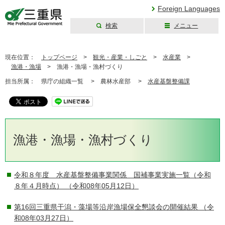
Foreign Languages
検索
メニュー
三重県公式ウェブ
サイト
現在位置：
トップページ
>
観光・産業・しごと
>
水産業
>
漁港・漁場
>
漁港・漁場・漁村づくり
担当所属：
県庁の組織一覧 >
農林水産部 >
水産基盤整備課
漁港・漁場・漁村づくり
令和８年度 水産基盤整備事業関係 国補事業実施一覧（令和
８年４月時点）
（令和08年05月12日）
第16回三重県干潟・藻場等沿岸漁場保全懇談会の開催結果
（令
和08年03月27日）