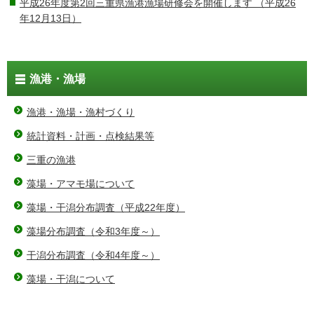
平成26年度第2回三重県漁港漁場研修会を開催します
（平成26
年12月13日）
漁港・漁場
漁港・漁場・漁村づくり
統計資料・計画・点検結果等
三重の漁港
藻場・アマモ場について
藻場・干潟分布調査（平成22年度）
藻場分布調査（令和3年度～）
干潟分布調査（令和4年度～）
藻場・干潟について