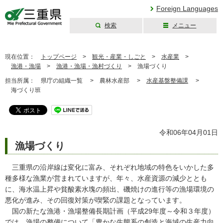
Foreign Languages
検索
メニュー
三重県公式ウェブ
サイト
現在位置：
トップページ
>
観光・産業・しごと
>
水産業
>
漁港・漁場
>
漁港・漁場・漁村づくり
>
漁場づくり
担当所属：
県庁の組織一覧 >
農林水産部 >
水産基盤整備課
>
海づくり班
令和06年04月01日
漁場づくり
三重県の沿岸線は変化に富み、それぞれ地域の特色をいかした多
種多様な漁業が営まれていますが、年々、水産資源の減少ととも
に、海水温上昇や貧酸素水塊の頻出、磯焼けの進行等の漁場環境の
悪化が進み、その回復対策が喫緊の課題となっています。
国の新たな漁港・漁場整備長期計画（平成29年度～令和３年度）
では、漁場の整備について「豊かな生態系の創造と海域の生産力向