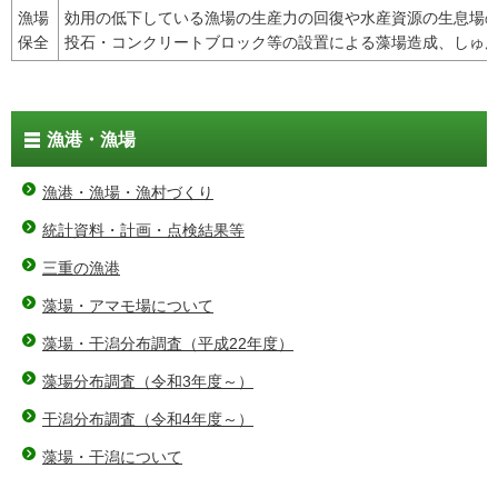
漁場
効用の低下している漁場の生産力の回復や水産資源の生息場
保全
投石・コンクリートブロック等の設置による藻場造成、しゅ
漁港・漁場
漁港・漁場・漁村づくり
統計資料・計画・点検結果等
三重の漁港
藻場・アマモ場について
藻場・干潟分布調査（平成22年度）
藻場分布調査（令和3年度～）
干潟分布調査（令和4年度～）
藻場・干潟について