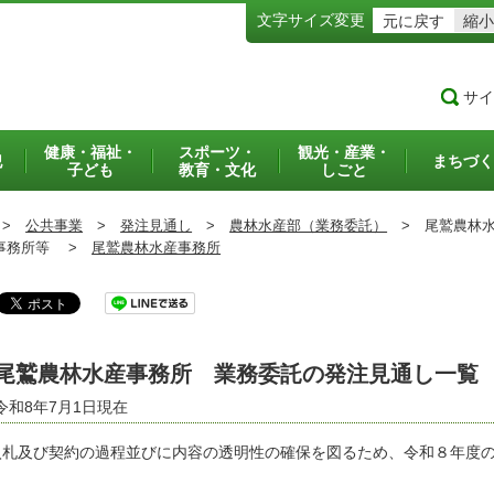
文字サイズ変更
元に戻す
縮小
サイ
健康・福祉・
スポーツ・
観光・産業・
犯
まちづく
子ども
教育・文化
しごと
>
公共事業
>
発注見通し
>
農林水産部（業務委託）
>
尾鷲農林水
務所等 >
尾鷲農林水産事務所
尾鷲農林水産事務所 業務委託の発注見通し一覧
令和8年7月1日現在
札及び契約の過程並びに内容の透明性の確保を図るため、令和８年度の
。