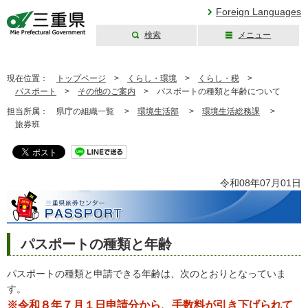
Foreign Languages
検索
メニュー
三重県公式ウェブ
サイト
現在位置：
トップページ
>
くらし・環境
>
くらし・税
>
パスポート
>
その他のご案内
>
パスポートの種類と年齢について
担当所属：
県庁の組織一覧 >
環境生活部
>
環境生活総務課
>
旅券班
令和08年07月01日
パスポートの種類と年齢
パスポートの種類と申請できる年齢は、次のとおりとなっていま
す。
※令和８年７月１日申請分から、手数料が引き下げられて