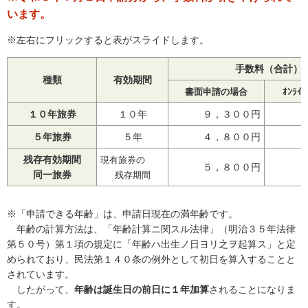
います。
※左右にフリックすると表がスライドします。
手数料（合計）
種類
有効期間
書面申請の場合
ｵﾝﾗ
１０年旅券
１０年
９，３００円
５年旅券
５年
４，８００円
残存有効期間
現有旅券の
５，８００円
同一旅券
残存期間
※「申請できる年齢」は、申請日現在の満年齢です。
年齢の計算方法は、「年齢計算ニ関スル法律」（明治３５年法律
第５０号）第１項の規定に「年齢ハ出生ノ日ヨリ之ヲ起算ス」と定
められており、民法第１４０条の例外として初日を算入することと
されています。
したがって、
年齢は誕生日の前日に１年加算
されることになりま
す。