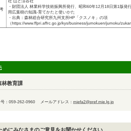
社 山と渓谷社
・財団法人 林業科学技術振興所発行、昭和60年12月18日第1版発行
考
用広葉樹の知識-育てかたと使いかた
・出典：森林総合研究所九州支所HP「クスノキ」の項
（https://www.ffpri.affrc.go.jp/kys/business/jumokuen/jumoku/zuk
先
森林教育課
：059-262-0960
メールアドレス：
miefa2@pref.mie.lg.jp
ためにみなさまのご意見をお聞かせください