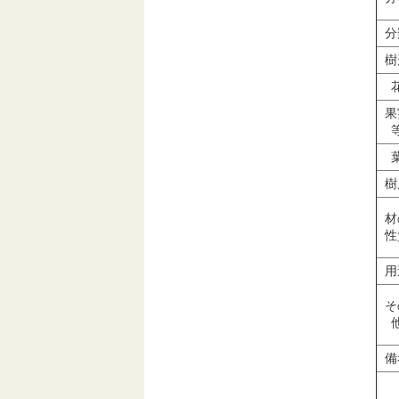
分
樹
果
樹
材
性
用
そ
備