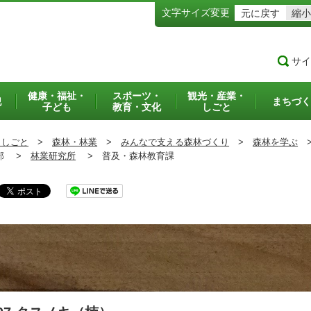
文字サイズ変更
元に戻す
縮小
サイ
健康・福祉・
スポーツ・
観光・産業・
犯
まちづく
子ども
教育・文化
しごと
・しごと
>
森林・林業
>
みんなで支える森林づくり
>
森林を学ぶ
部 >
林業研究所
>
普及・森林教育課