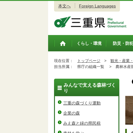
本文へ
Foreign Languages
三重県公式ウェブサイト
くらし・環境
防災・防
トップペ
ージ
現在位置：
トップページ
>
観光・産業
担当所属：
県庁の組織一覧 >
農林水産
みんなで支える森林づく
り
三重の森づくり運動
企業の森
みえ森と緑の県民税