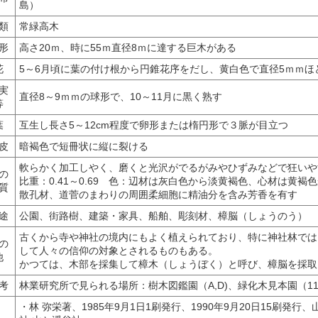
島）
類
常緑高木
形
高さ20ｍ、時に55ｍ直径8ｍに達する巨木がある
花
5～6月頃に葉の付け根から円錐花序をだし、黄白色で直径5ｍｍほ
実
直径8～9ｍｍの球形で、10～11月に黒く熟す
等
葉
互生し長さ5～12cm程度で卵形または楕円形で３脈が目立つ
皮
暗褐色で短冊状に縦に裂ける
軟らかく加工しやく、磨くと光沢がでるがみやひずみなどで狂いや
の
比重：0.41～0.69 色：辺材は灰白色から淡黄褐色、心材は黄褐
質
散孔材、道菅のまわりの周囲柔細胞に精油分を含み芳香を有す
途
公園、街路樹、建築・家具、船舶、彫刻材、樟脳（しょうのう）
古くから寺や神社の境内にもよく植えられており、特に神社林では
の
して人々の信仰の対象とされるものもある。
他
かつては、木部を採集して樟木（しょうぼく）と呼び、樟脳を採取
考
林業研究所で見られる場所：樹木図鑑園（A,D)、緑化木見本園（1
・林 弥栄著、1985年9月1日1刷発行、1990年9月20日15刷発行