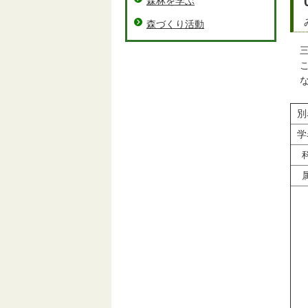
森林を学ぶ
森づくり活動
三
こ
な
別
学