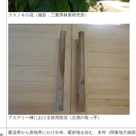
クスノキの花（撮影：三重県林業研究所）
アカデミー棟における使用状況（左側の取っ手）
暖温帯から亜熱帯にかけ分布、暖斜地を好む、本州（関東地方南部
布