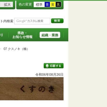
色の変更
拡大
標準
青
黄
黒
ト内検索
県政・
り
組織・業務
お知らせ情報
>
07 クスノキ（楠）
令和06年08月26日
印刷する