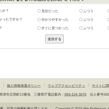
たか？
充分だった
ふつう
かったですか？
分かりやすかった
ふつう
？
すぐに見つかった
ふつう
個人情報保護ポリシー
ウェブアクセシビリティ
サイトに関
 三重県津市広明町13番地 三重県庁電話案内：
059-224-3070
法人番号50000
記事、写真の無断転載を禁じます。
Copyright © 2015 Mie Prefecture, Al