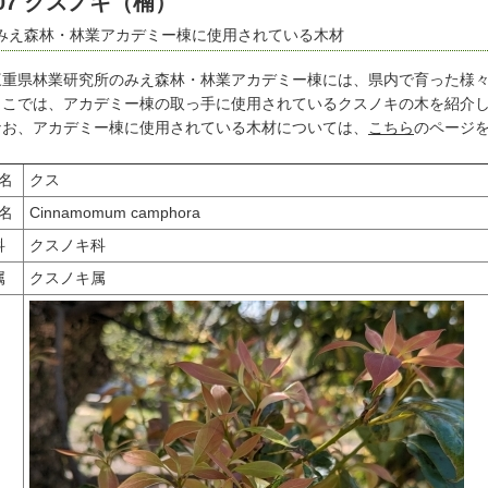
07 クスノキ（楠）
みえ森林・林業アカデミー棟に使用されている木材
重県林業研究所のみえ森林・林業アカデミー棟には、県内で育った様々
こでは、アカデミー棟の取っ手に使用されているクスノキの木を紹介
お、アカデミー棟に使用されている木材については、
こちら
のページ
名
クス
名
Cinnamomum camphora
科
クスノキ科
属
クスノキ属