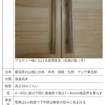
アカデミー棟における使用状況（右側の取っ手）
分布
暖温帯の山地に分布、本州、四国、九州、アジア東北部
分類
落葉高木
樹形
高さ15ｍぐらい
花
4～5月に枝の下部に黄褐色で長さ7～8cmの雄花序を垂らす
果実
堅果は2㎝程度で下半部は椀状の殻斗に包まれる
等