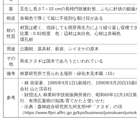
葉
互生し長さ7～15 cmの長楕円状被針形、ふちに針状の鋸歯
樹皮
灰褐色で厚くて縦に不規則な裂け目がある
材質は硬く、伐採しても萌芽再生力により繰り返し収穫でき
材の
比重：0.82程度 色：辺材は灰白色、心材は赤褐色
性質
環孔材
用途
公園樹、器具材、薪炭、シイタケの原木
その
和名クヌギは国木であろうといわれている
他
備考
林業研究所で見られる場所：緑化木見本園（15）
・林 弥栄著、1985年9月1日1刷発行、1990年9月20日15
会社 山と渓谷社
・財団法人 林業科学技術振興所発行、昭和60年12月18日第1
参考
行、有用広葉樹の知識-育てかたと使いかた
・出典：森林総合研究所九州支所HP「クヌギ」の項
（https://www.ffpri.affrc.go.jp/kys/business/jumokuen/jumok