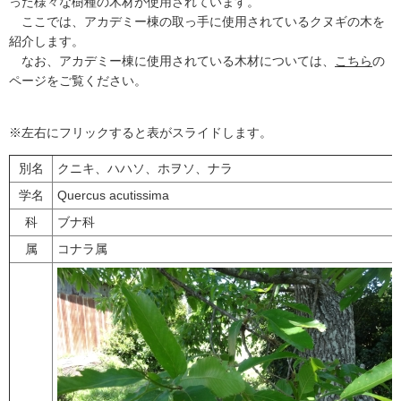
った様々な樹種の木材が使用されています。
ここでは、アカデミー棟の取っ手に使用されているクヌギの木を
紹介します。
なお、アカデミー棟に使用されている木材については、
こちら
の
ページをご覧ください。
※左右にフリックすると表がスライドします。
別名
クニキ、ハハソ、ホヲソ、ナラ
学名
Quercus acutissima
科
ブナ科
属
コナラ属