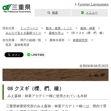
Foreign Languages
検索
メニュー
三重県公式ウェブ
サイト
現在位置：
トップページ
>
観光・産業・しごと
>
森林・林業
>
みんなで支える森林づくり
>
森林を学ぶ
>
08 クヌギ（櫟、椚、橡）
担当所属：
県庁の組織一覧 >
農林水産部 >
林業研究所
>
普及・森林教育課
令和06年08月26日
08 クヌギ（櫟、椚、橡）
みえ森林・林業アカデミー棟に使用されている木材
三重県林業研究所のみえ森林・林業アカデミー棟には、県内で育