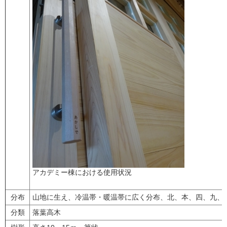
アカデミー棟における使用状況
分布
山地に生え、冷温帯・暖温帯に広く分布、北、本、四、九、
分類
落葉高木