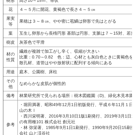
樹形
高さ10～15ｍ、箒状
花
４～５月に開花、黄褐色で長さ４～５㎝
果実
果穂は３～８㎝、やや密に苞鱗は卵形で先はとがる
等
葉
互生し卵形から長楕円形 基部は円形、支脈は７～15対、若
樹皮
灰茶色で平滑
繊維が複雑で加工がし辛く、収縮が大きい
材の
比重：0.70～0.82 色：辺、心材とも灰白色ときに黄褐色を
性質
散孔材、道管はやや放射状に配列する傾向にある
用途
庭木、公園樹、床柱
その
なめらかな皮肌が個性的
他
備考
林業研究所で見られる場所：樹木図鑑園（D)、緑化木見本園
・堀田満著、昭和49年12月1日初版発行、平成６年11月１日
山の木Ⅰ
・西川栄明著、2016年3月10日1版1刷発行、2019年3月1
の有用種101 株式会社 創元社
参考
・林 弥栄著、1985年9月1日1刷発行、1990年9月20日15
会社 山と渓谷社