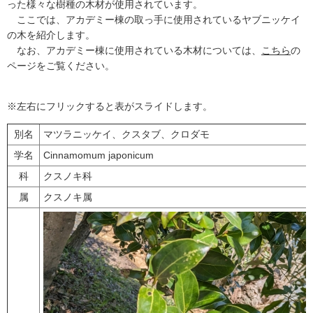
った様々な樹種の木材が使用されています。
ここでは、アカデミー棟の取っ手に使用されているヤブニッケイ
の木を紹介します。
なお、アカデミー棟に使用されている木材については、
こちら
の
ページをご覧ください。
※左右にフリックすると表がスライドします。
別名
マツラニッケイ、クスタブ、クロダモ
学名
Cinnamomum japonicum
科
クスノキ科
属
クスノキ属