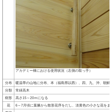
アカデミー棟における使用状況（左側の取っ手）
分布
暖温帯の山地に分布、本（福島県以西）、四、九、沖、朝鮮
分類
常緑高木
樹形
高さ15～20ｍになる
花
6～7月頃に葉腋から散形花序をだし、淡黄色の小さな花をま