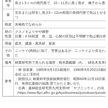
果実
長さ1.5ｃｍの楕円形で、10～11月に黒く熟す、種子から
等
互生または対生し長さ6～12cm程度の長楕円形で先はとが
葉
つ
樹皮
灰褐色でなめらか
材の
クスノキよりやや緻密
性質
比重：0.56程度 色：辺、心材の区別は不明瞭で色は黄白色
用途
庭木、建築・家具材、薪炭
その
ニッケイ(肉桂)に似て、芳香はあるが、ニッケイより劣るた
他
た
備考
林業研究所で見られる場所：樹木図鑑園（A）、緑化木見本
・林 弥栄著、1985年9月1日1刷発行、1990年9月20日15
会社 山と渓谷社
・財団法人 林業科学技術振興所発行、昭和60年12月18日第1
参考
行、有用広葉樹の知識-育てかたと使いかた
・出典：森林総合研究所九州支所HP「ヤブニッケイ」の項
（https://www.ffpri.affrc.go.jp/kys/business/jumokuen/jumok