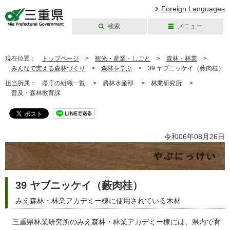
Foreign Languages
検索
メニュー
三重県公式ウェブ
サイト
現在位置：
トップページ
>
観光・産業・しごと
>
森林・林業
>
みんなで支える森林づくり
>
森林を学ぶ
>
39 ヤブニッケイ（藪肉桂）
担当所属：
県庁の組織一覧 >
農林水産部 >
林業研究所
>
普及・森林教育課
令和06年08月26日
39 ヤブニッケイ（藪肉桂）
みえ森林・林業アカデミー棟に使用されている木材
三重県林業研究所のみえ森林・林業アカデミー棟には、県内で育