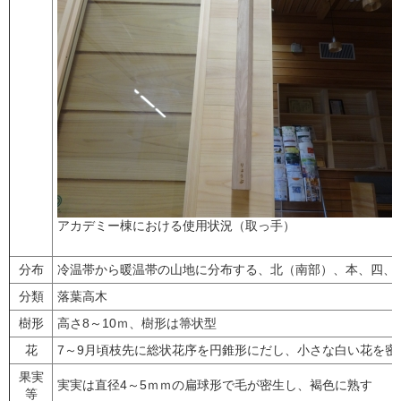
アカデミー棟における使用状況（取っ手）
分布
冷温帯から暖温帯の山地に分布する、北（南部）、本、四、
分類
落葉高木
樹形
高さ8～10ｍ、樹形は箒状型
花
7～9月頃枝先に総状花序を円錐形にだし、小さな白い花を密
果実
実実は直径4～5ｍｍの扁球形で毛が密生し、褐色に熟す
等