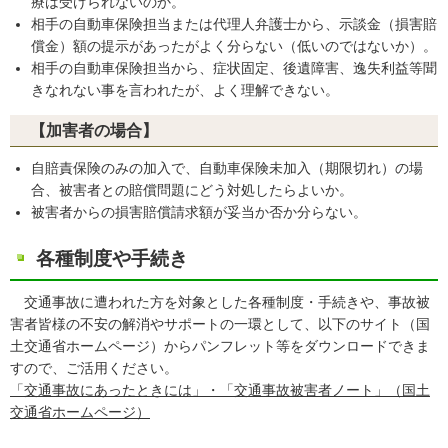
療は受けられないのか。
相手の自動車保険担当または代理人弁護士から、示談金（損害賠
償金）額の提示があったがよく分らない（低いのではないか）。
相手の自動車保険担当から、症状固定、後遺障害、逸失利益等聞
きなれない事を言われたが、よく理解できない。
【加害者の場合】
自賠責保険のみの加入で、自動車保険未加入（期限切れ）の場
合、被害者との賠償問題にどう対処したらよいか。
被害者からの損害賠償請求額が妥当か否か分らない。
各種制度や手続き
交通事故に遭われた方を対象とした各種制度・手続きや、事故被
害者皆様の不安の解消やサポートの一環として、以下のサイト（国
土交通省ホームページ）からパンフレット等をダウンロードできま
すので、ご活用ください。
「交通事故にあったときには」・「交通事故被害者ノート」（国土
交通省ホームページ）