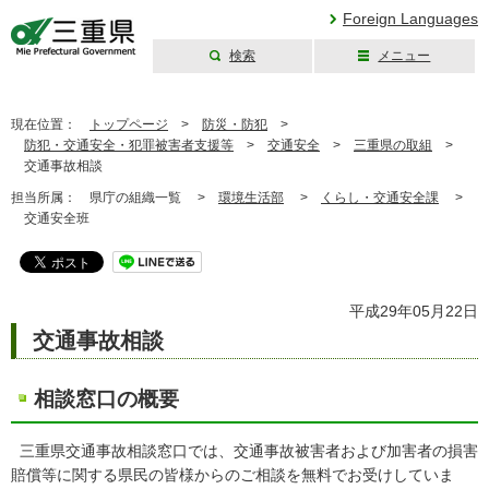
Foreign Languages
検索
メニュー
三重県公式ウェブ
サイト
現在位置：
トップページ
>
防災・防犯
>
防犯・交通安全・犯罪被害者支援等
>
交通安全
>
三重県の取組
>
交通事故相談
担当所属：
県庁の組織一覧 >
環境生活部
>
くらし・交通安全課
>
交通安全班
平成29年05月22日
交通事故相談
相談窓口の概要
三重県交通事故相談窓口では、交通事故被害者および加害者の損害
賠償等に関する県民の皆様からのご相談を無料でお受けしていま