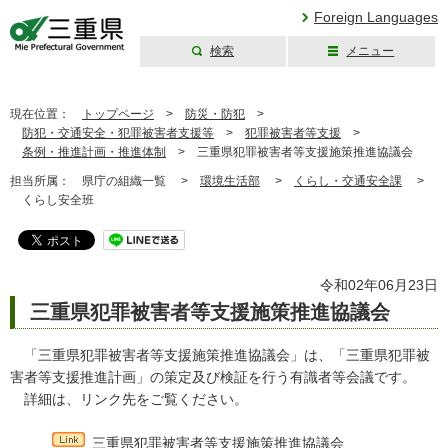
Foreign Languages
検索
メニュー
三重県公式ウェブ
サイト
現在位置：
トップページ
>
防災・防犯
>
防犯・交通安全・犯罪被害者支援等
>
犯罪被害者等支援
>
条例・推進計画・推進体制
>
三重県犯罪被害者等支援施策推進協議会
担当所属：
県庁の組織一覧 >
環境生活部
>
くらし・交通安全課
>
くらし安全班
令和02年06月23日
三重県犯罪被害者等支援施策推進協議会
「三重県犯罪被害者等支援施策推進協議会」は、「三重県犯罪被
害者等支援推進計画」の策定及び検証を行う有識者等会議です。
詳細は、リンク先をご覧ください。
三重県犯罪被害者等支援施策推進協議会