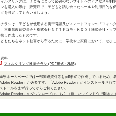
ィルタリングは、子どもにとって必要のないサイトへのアクセスを制限
ォンを購入の際は、販売店で、子どもと話し合ったルールや利用目的を
ングを設定してもらいましょう。
チラシは、子どもが使用する携帯電話及びスマートフォンの「フィルタ
し、三重県教育委員会と株式会社ＮＴＴドコモ・ＫＤＤＩ株式会社・ソ
連携し作成したものです。
どもたちをネット被害から守るために、学校やご家庭において、ぜひご
連資料
フィルタリング推奨チラシ (PDF形式 : 2MB)
重県ホームページでは一部関連資料等をpdf形式で作成しているため、
Adobe Reader」が必要です。「Adobe Reader」がインストール
ストールをまず行ってからご覧ください。
Adobe Reader」のダウンロードはこちら（新しいウインドウで開きま