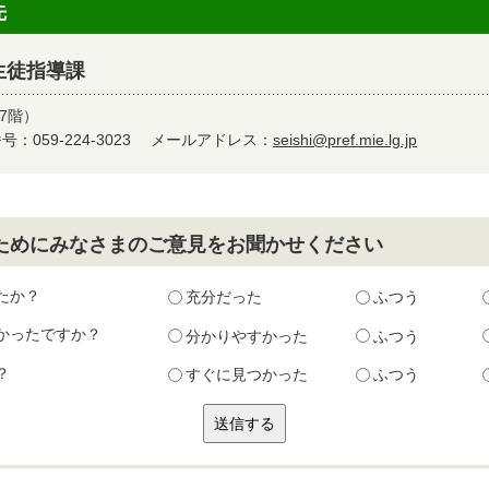
先
生徒指導課
7階）
：059-224-3023
メールアドレス：
seishi@pref.mie.lg.jp
ためにみなさまのご意見をお聞かせください
たか？
充分だった
ふつう
かったですか？
分かりやすかった
ふつう
？
すぐに見つかった
ふつう