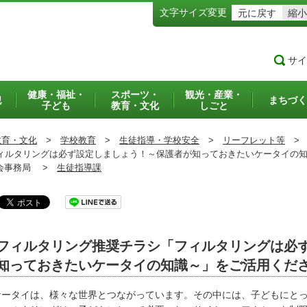
文字サイズ変更
元に戻す
縮小
サイ
健康・福祉・
スポーツ・
観光・産業・
犯
まちづく
子ども
教育・文化
しごと
教育・文化
>
学校教育
>
生徒指導・学校安全
>
リーフレット等
>
ルタリングは必ず設定しましょう！～保護者が知っておきたいケータイの知
事務局 >
生徒指導課
フィルタリング推奨チラシ「フィルタリングは必
知っておきたいケータイの知識～」をご活用くだ
ータイは、様々な世界とつながっています。その中には、子どもにとっ