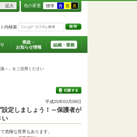
色の変更
拡大
標準
青
黄
黒
ト内検索
県政・
り
組織・業務
お知らせ情報
識～」をご活用ください
平成25年03月08日
ず設定しましょう！～保護者が
印刷する
さい
て危険な世界もあります。