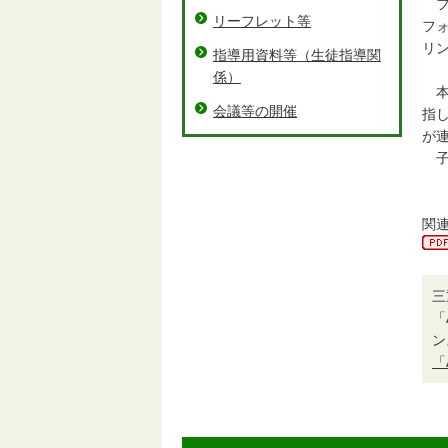
フ
リーフレット等
フ
リ
指導用資料等（生徒指導関
係）
本
会議等の開催
指
が
子
関
三
「
ン
「