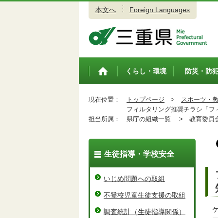
本文へ
Foreign Languages
三重県公式ウェブサイト
くらし・環境
防災・防
トップペ
ージ
現在位置：
トップページ
>
スポーツ・
フィルタリング推奨チラシ「フィ
担当所属：
県庁の組織一覧 >
教育委員会
生徒指導・学校安全
いじめ問題への取組
不登校児童生徒支援の取組
ケ
調査統計（生徒指導関係）