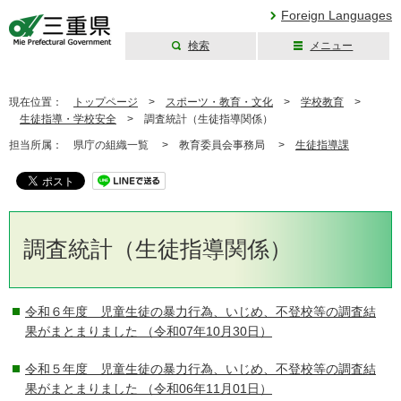
Foreign Languages
検索
メニュー
三重県公式ウェブ
サイト
現在位置：
トップページ
>
スポーツ・教育・文化
>
学校教育
>
生徒指導・学校安全
>
調査統計（生徒指導関係）
担当所属：
県庁の組織一覧 >
教育委員会事務局 >
生徒指導課
調査統計（生徒指導関係）
令和６年度 児童生徒の暴力行為、いじめ、不登校等の調査結
果がまとまりました
（令和07年10月30日）
令和５年度 児童生徒の暴力行為、いじめ、不登校等の調査結
果がまとまりました
（令和06年11月01日）