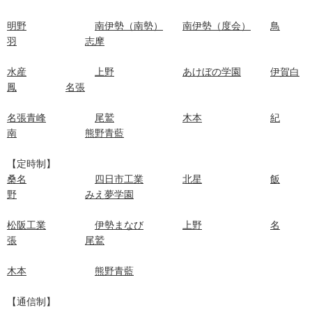
明野
南伊勢（南勢）
南伊勢（度会）
鳥
羽
志摩
水産
上野
あけぼの学園
伊賀白
鳳
名張
名張青峰
尾鷲
木本
紀
南
熊野青藍
【定時制】
桑名
四日市工業
北星
飯
野
みえ夢学園
松阪工業
伊勢まなび
上野
名
張
尾鷲
木本
熊野青藍
【通信制】