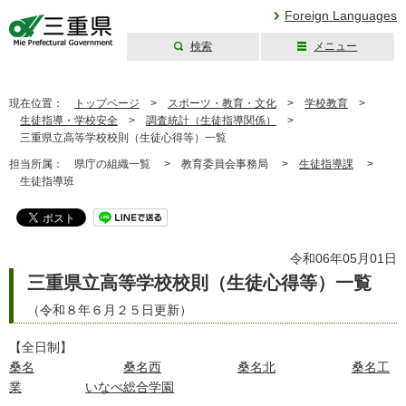
Foreign Languages
検索
メニュー
三重県公式ウェブ
サイト
現在位置：
トップページ
>
スポーツ・教育・文化
>
学校教育
>
生徒指導・学校安全
>
調査統計（生徒指導関係）
>
三重県立高等学校校則（生徒心得等）一覧
担当所属：
県庁の組織一覧 >
教育委員会事務局 >
生徒指導課
>
生徒指導班
令和06年05月01日
三重県立高等学校校則（生徒心得等）一覧
（令和８年６月２５日更新）
【全日制】
桑名
桑名西
桑名北
桑名工
業
いなべ総合学園