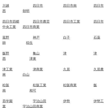
川越
四日市
四日市南
四日市
西
朝明
四日市四郷
四日市農芸
四日市工業
四日市
中央工業
四日市商業
菰野
神戸
白子
石薬
師
稲生
飯野
亀山
津
津
西
津東
津工業
津商業
久居
久居農
林
白山
松阪
松阪工業
松阪商業
飯
南
相可
昴学園
宇治山田
伊勢
伊勢工
業
宇治山田商業