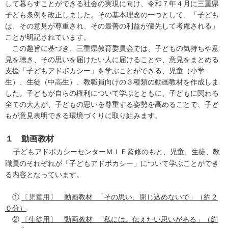
して暮らすことができる社会の実現に向け、令和７年４月に三重県
子ども条例を改正しました。その基本理念の一つとして、「子ども
は、その意見が尊重され、その最善の利益が優先して考慮される」
ことが明記されています。
この趣旨に基づき、三重県教育委員会では、子どもの気持ちや意
見を聴き、その思いを届けたい人に届けることや、意見をまとめる
支援「子どもアドボカシー」を学ぶことができる、児童（小学
生）、生徒（中高生）、教職員向けの３種類の動画教材を作成しま
した。子どもが自らの権利について学ぶとともに、子どもに関わる
全ての大人が、子どもの思いを尊重する姿勢を高めることで、子ど
もが意見表明できる環境づくりに取り組みます。
１ 動画教材
子どもアドボカシーセンターＭＩＥ監修のもと、児童、生徒、教
職員のそれぞれが「子どもアドボカシー」について学ぶことができ
る内容となっています。
①
〔児童用〕 動画教材 「その思い、閉じ込めないで」（約２
０分）
②
〔生徒用〕 動画教材 「私には、伝えたい思いがある」（約