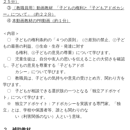
２５分）
③
〔教職員用〕動画教材 「子どもの権利と『子どもアドボカシ
ー』について」（約２２分）
④
本動画教材のPR動画（約１分）
＜内容＞
〇 子どもの権利条約の「４つの原則」（㋐差別の禁止、㋑子ど
もの最善の利益、㋒生命・生存・発達に対す
る権利、㋓子どもの意見の尊重）について学びます。
〇 児童生徒は、自分や友人の思いを伝えることの大切さを確認
し、子どもの意見を尊重する「子どもアドボ
カシー」について学びます。
〇 教職員は、子どもの気持ちや意見の受けとめ方、関わり方を
学びます。
〇 子どもが相談できる選択肢の一つとなる「独立アドボケイ
ト」について学びます。
※ 独立アドボケイト：アドボカシーを実践する専門家。「独
立」とは、学校や保護者等、誰とも関わりのな
い（利害関係のない）人という意味。
２ 補助教材