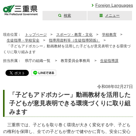
Foreign Languages
検索
メニュー
三重県公式ウェブ
サイト
現在位置：
トップページ
>
スポーツ・教育・文化
>
学校教育
>
生徒指導・学校安全
>
指導用資料等（生徒指導関係）
>
「子どもアドボカシー」動画教材を活用した子どもが意見表明できる環境づ
くりに取り組みます
担当所属：
県庁の組織一覧 >
教育委員会事務局 >
生徒指導課
令和08年02月27日
「子どもアドボカシー」動画教材を活用した
子どもが意見表明できる環境づくりに取り組
みます
三重県では、子どもを取り巻く環境が大きく変化する中、子ども
の権利を保障し、全ての子どもが豊かで健やかに育ち、安全に安心