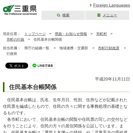
Foreign Languages
検索
メニュー
三重県公式ウェブ
サイト
現在位置：
トップページ
>
県政・お知らせ情報
>
市町村
>
市町の行政
>
住民基本台帳関係
担当所属：
県庁の組織一覧 >
地域連携・交通部 >
市町行財政課
>
行政班
平成20年11月11日
住民基本台帳関係
住民基本台帳は、氏名、生年月日、性別、住所などが記載された
住民票を編成したもので、住民の方々に関する事務処理の基礎とな
るものです。
各市町において、住民基本台帳の閲覧や住民票の写しの交付など
を行うことにより、住民の方々の居住関係を公証しています。ま
た、住民基本台帳は「選挙人名簿への登録」や「児童手当の受給資