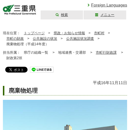
Foreign Languages
検索
メニュー
三重県公式ウェブ
サイト
現在位置：
トップページ
>
県政・お知らせ情報
>
市町村
>
市町の財政
>
公共施設の状況
>
公共施設状況調査
>
廃棄物処理（平成14年度）
担当所属：
県庁の組織一覧 >
地域連携・交通部 >
市町行財政課
>
財政第2班
平成16年11月11日
廃棄物処理