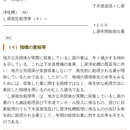
下水道放流＋し尿
浄化槽）（kl）
し尿衛生処理率（％）＝
――――――――――――――――――――― ×１００
し尿年間総排出量
（kl）
（イ）指標の意味等
地方公共団体が実際に収集しているし尿の量は、年々減少する傾向
を示している。これは下水道整備の進展、し尿浄化槽の普及等に伴
い、地方公共団体が直接収集しないで、衛生的に処理される量が増
加しているためである。したがって、地域の環境衛生の水準をみる
ためには、収集した量に関する指標ではなく、衛生的な処理方法に
着目した指標を用いるのがむしろ適当である。
「し尿衛生処理率」は、地方公共団体が実際に収集しているし尿の
量のうち施設処理及び下水道マンホ－ル投入に係るもの、並びに自
家処理のうち下水道放流及びし尿浄化槽処理に係るものの合計を衛
生的に処理される量として、年間の総排出量に対する比率を示すも
のである。