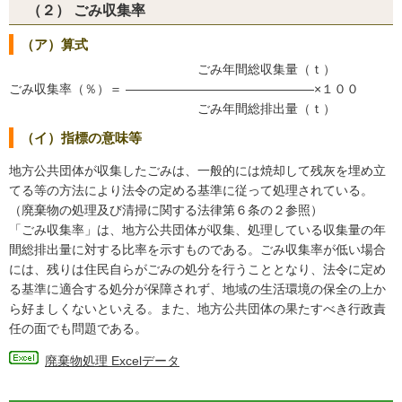
（２） ごみ収集率
（ア）算式
ごみ年間総収集量（ｔ）
ごみ収集率（％）＝ ―――――――――――――――×１００
ごみ年間総排出量（ｔ）
（イ）指標の意味等
地方公共団体が収集したごみは、一般的には焼却して残灰を埋め立
てる等の方法により法令の定める基準に従って処理されている。
（廃棄物の処理及び清掃に関する法律第６条の２参照）
「ごみ収集率」は、地方公共団体が収集、処理している収集量の年
間総排出量に対する比率を示すものである。ごみ収集率が低い場合
には、残りは住民自らがごみの処分を行うこととなり、法令に定め
る基準に適合する処分が保障されず、地域の生活環境の保全の上か
ら好ましくないといえる。また、地方公共団体の果たすべき行政責
任の面でも問題である。
廃棄物処理 Excelデータ