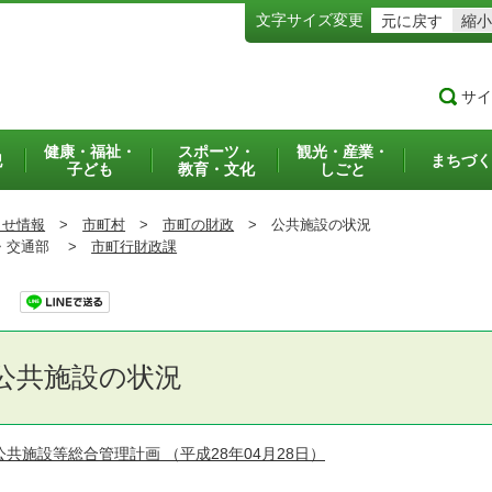
文字サイズ変更
元に戻す
縮小
サイ
健康・福祉・
スポーツ・
観光・産業・
犯
まちづく
子ども
教育・文化
しごと
らせ情報
>
市町村
>
市町の財政
>
公共施設の状況
交通部 >
市町行財政課
公共施設の状況
公共施設等総合管理計画
（平成28年04月28日）