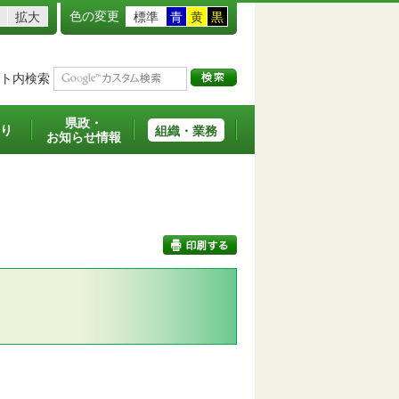
色の変更
拡大
標準
青
黄
黒
ト内検索
県政・
り
組織・業務
お知らせ情報
印刷する