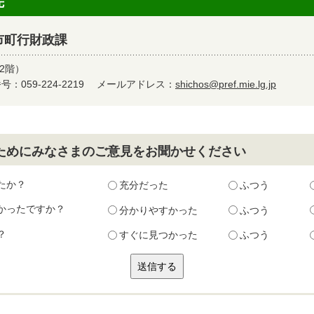
先
市町行財政課
2階）
：059-224-2219
メールアドレス：
shichos@pref.mie.lg.jp
ためにみなさまのご意見をお聞かせください
たか？
充分だった
ふつう
かったですか？
分かりやすかった
ふつう
？
すぐに見つかった
ふつう