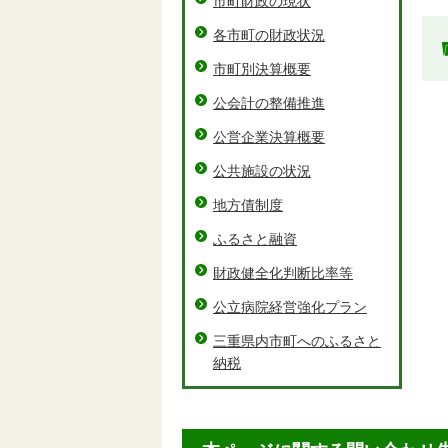
市町財政の現状
各市町の財政状況
市町別決算概要
公会計の整備推進
公営企業決算概要
公共施設の状況
地方債制度
ふるさと融資
財政健全化判断比率等
公立病院経営強化プラン
三重県内市町へのふるさと
納税