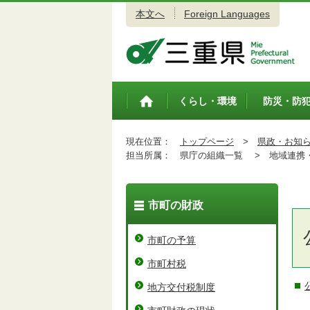
本文へ
Foreign Languages
三重県公式ウェブサイト
くらし・環境
防災・防
トップペ
ージ
現在位置：
トップページ
>
県政・お知
担当所属：
県庁の組織一覧 >
地域連携・
市町の財政
市町の予算
市町村税
地方交付税制度