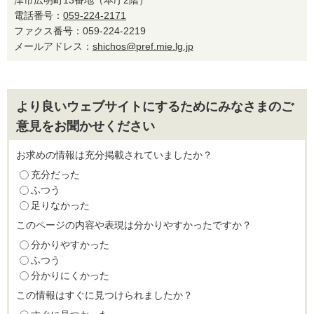
津市広明町13番地（本庁2階）
電話番号：
059-224-2171
ファクス番号：059-224-2219
メールアドレス：
shichos@pref.mie.lg.jp
より良いウェブサイトにするためにみなさまのご
意見をお聞かせください
お求めの情報は充分掲載されていましたか？
充分だった
ふつう
足りなかった
このページの内容や表現は分かりやすかったですか？
分かりやすかった
ふつう
分かりにくかった
この情報はすぐに見つけられましたか？