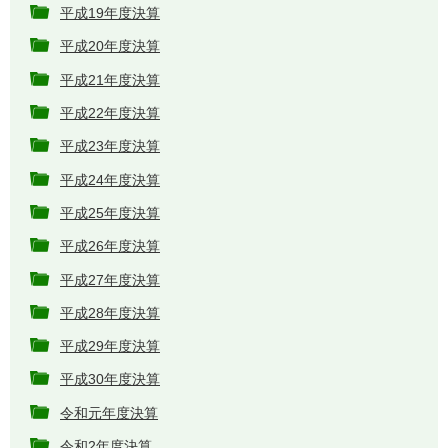
平成19年度決算
平成20年度決算
平成21年度決算
平成22年度決算
平成23年度決算
平成24年度決算
平成25年度決算
平成26年度決算
平成27年度決算
平成28年度決算
平成29年度決算
平成30年度決算
令和元年度決算
令和2年度決算