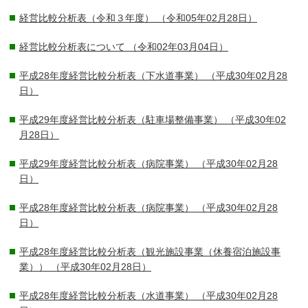
経営比較分析表（令和３年度）
（令和05年02月28日）
経営比較分析表について
（令和02年03月04日）
平成28年度経営比較分析表（下水道事業）
（平成30年02月28
日）
平成29年度経営比較分析表（駐車場整備事業）
（平成30年02
月28日）
平成29年度経営比較分析表（病院事業）
（平成30年02月28
日）
平成28年度経営比較分析表（病院事業）
（平成30年02月28
日）
平成28年度経営比較分析表（観光施設事業（休養宿泊施設事
業））
（平成30年02月28日）
平成28年度経営比較分析表（水道事業）
（平成30年02月28