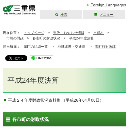
Foreign Languages
検索
メニュー
三重県公式ウェブ
サイト
現在位置：
トップページ
>
県政・お知らせ情報
>
市町村
>
市町の財政
>
各市町の財政状況
>
平成24年度決算
担当所属：
県庁の組織一覧 >
地域連携・交通部 >
市町行財政課
平成24年度決算
平成２４年度財政状況資料集
（平成26年04月08日）
各市町の財政状況