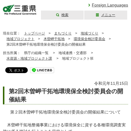
Foreign Languages
検索
メニュー
三重県公式ウェブ
サイト
現在位置：
トップページ
>
まちづくり
>
地域づくり
>
地域プロジェクト
>
木曽岬干拓地
>
環境保全検討委員会
>
第2回木曽岬干拓地環境保全検討委員会の開催結果
担当所属：
県庁の組織一覧 >
地域連携・交通部 >
水資源・地域プロジェクト課
>
地域プロジェクト班
令和元年11月15日
第2回木曽岬干拓地環境保全検討委員会の開
催結果
第２回木曽岬干拓地環境保全検討委員会の開催結果について
木曽岬干拓地整備事業における環境保全に資する各種環境調査実