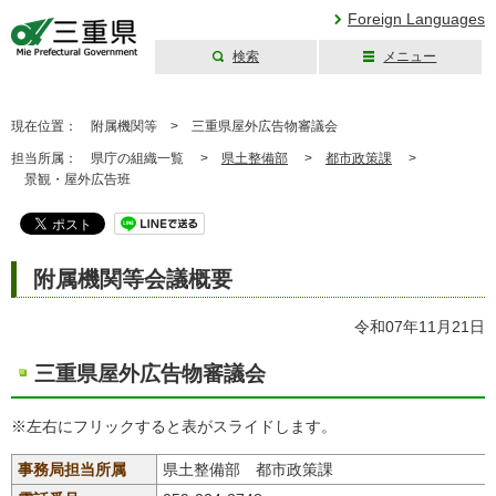
Foreign Languages
検索
メニュー
三重県公式ウェブ
サイト
現在位置：
附属機関等 >
三重県屋外広告物審議会
担当所属：
県庁の組織一覧 >
県土整備部
>
都市政策課
>
景観・屋外広告班
附属機関等会議概要
令和07年11月21日
三重県屋外広告物審議会
※左右にフリックすると表がスライドします。
事務局担当所属
県土整備部 都市政策課