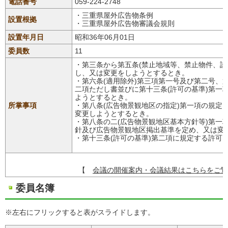
電話番号
059-224-2748
・三重県屋外広告物条例
設置根拠
・三重県屋外広告物審議会規則
設置年月日
昭和36年06月01日
委員数
11
・第三条から第五条(禁止地域等、禁止物件、許
し、又は変更をしようとするとき。
・第六条(適用除外)第三項第一号及び第二号、
二項ただし書並びに第十三条(許可の基準)第一
ようとするとき。
所掌事項
・第八条(広告物景観地区の指定)第一項の規定
変更しようとするとき。
・第八条の二(広告物景観地区基本方針等)第一
針及び広告物景観地区掲出基準を定め、又は変
・第十三条(許可の基準)第二項に規定する許可
【
会議の開催案内・会議結果はこちらをご覧
委員名簿
※左右にフリックすると表がスライドします。