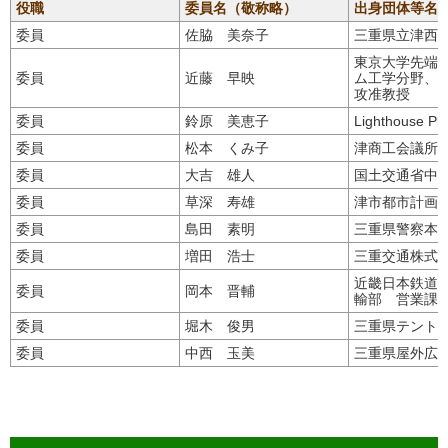
役職
委員名（敬称略）
出身団体等名
委員
佐脇 美奈子
三重県立津西
東京大学先端
委員
近藤 早映
ム工学分野、
攻准教授
委員
鈴原 美恵子
Lighthouse 
委員
松本 くみ子
津商工会議所
委員
大吉 雄人
国土交通省中
委員
草深 寿雄
津市都市計画
委員
島田 素明
三重県警察本
委員
増田 浩士
三重交通株式
近畿日本鉄道
委員
岡本 晋輔
輸部 営業課
委員
堀木 俊男
三重県テント
委員
中西 玉美
三重県屋外広