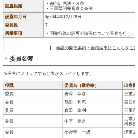
・都市計画法７８条
設置根拠
・三重県開発審査会条例
設置年月日
昭和44年12月26日
委員数
7
所掌事項
・開発行為の許可申請等について審査を行う。
【
会議の開催案内・会議結果はこちらをご覧
委員名簿
※左右にフリックすると表がスライドします。
役職
委員名（敬称略）
出身団
委員
岩﨑 恭彦
三重大
委員
鶴田 利恵
四日市
委員
森田 幸利
三重県
近畿大
委員
中平 恭之
科教授
委員
小野寺 一成
津市立