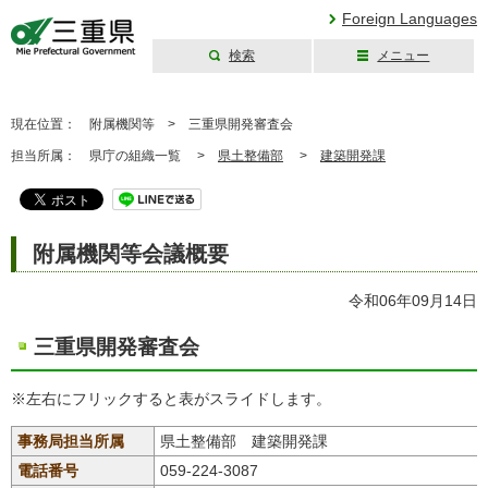
Foreign Languages
検索
メニュー
三重県公式ウェブ
サイト
現在位置：
附属機関等 >
三重県開発審査会
担当所属：
県庁の組織一覧 >
県土整備部
>
建築開発課
附属機関等会議概要
令和06年09月14日
三重県開発審査会
※左右にフリックすると表がスライドします。
事務局担当所属
県土整備部 建築開発課
電話番号
059-224-3087