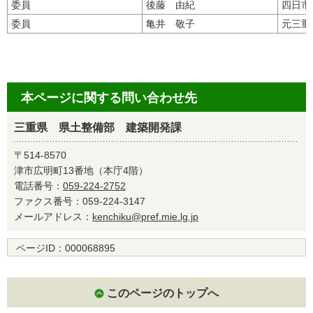
委員
後藤 由紀
四日市
委員
亀井 敬子
元三重
本ページに関する問い合わせ先
三重県 県土整備部 建築開発課
〒514-8570
津市広明町13番地（本庁4階）
電話番号：
059-224-2752
ファクス番号：059-224-3147
メールアドレス：
kenchiku@pref.mie.lg.jp
ページID：
000068895
このページのトップへ