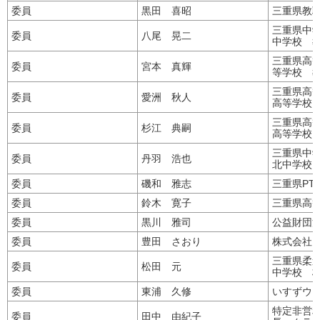
委員
黒田 喜昭
三重県教
三重県中
委員
八尾 晃二
中学校 
三重県高
委員
宮本 真輝
等学校 
三重県高
委員
愛洲 秋人
高等学校
三重県高
委員
杉江 典嗣
高等学校
三重県中
委員
丹羽 浩也
北中学校
委員
磯和 雅志
三重県PT
委員
鈴木 寛子
三重県高等
委員
黒川 雅司
公益財団
委員
豊田 さおり
株式会社
三重県柔
委員
松田 元
中学校 
委員
東浦 久修
いすずウ
特定非営
委員
田中 由紀子