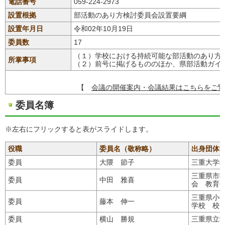
電話番号
059-224-2973
設置根拠
部活動のあり方検討委員会設置要綱
設置年月日
令和02年10月19日
委員数
17
（１）学校における持続可能な部活動のあり方
所掌事項
（２）前号に掲げるもののほか、県部活動ガイ
【
会議の開催案内・会議結果はこちらをご覧
委員名簿
※左右にフリックすると表がスライドします。
役職
委員名（敬称略）
出身団体
委員
大隈 節子
三重大学
三重県市
委員
中田 雅喜
会 教育
三重県小
委員
藤本 伸一
学校 校
委員
横山 勝規
三重県立