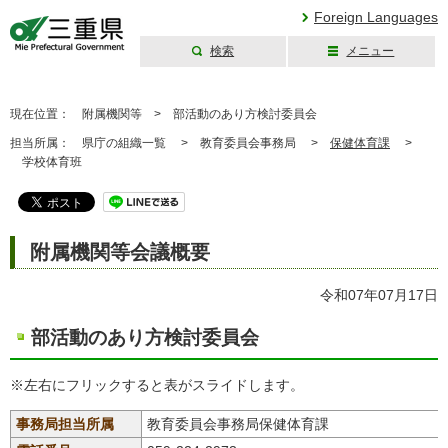
Foreign Languages
検索
メニュー
三重県公式ウェブ
サイト
現在位置：
附属機関等 >
部活動のあり方検討委員会
担当所属：
県庁の組織一覧 >
教育委員会事務局 >
保健体育課
>
学校体育班
附属機関等会議概要
令和07年07月17日
部活動のあり方検討委員会
※左右にフリックすると表がスライドします。
事務局担当所属
教育委員会事務局保健体育課