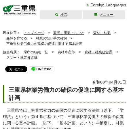
Foreign Languages
検索
メニュー
三重県公式ウェブ
サイト
現在位置：
トップページ
>
観光・産業・しごと
>
森林・林業
>
森林を育てる
>
林業の担い手の確保
>
三重県林業労働力の確保の促進に関する基本計画
担当所属：
県庁の組織一覧 >
農林水産部 >
森林・林業経営課
>
スマート林業推進班
令和08年04月01日
三重県林業労働力の確保の促進に関する基本
計画
三重県では、林業労働力の確保の促進に関する法律（以下、「労
確法」という）第４条に基づいて「三重県林業労働力の確保の促進
に関する基本計画」（以下、「基本計画」という）を策定し、林業