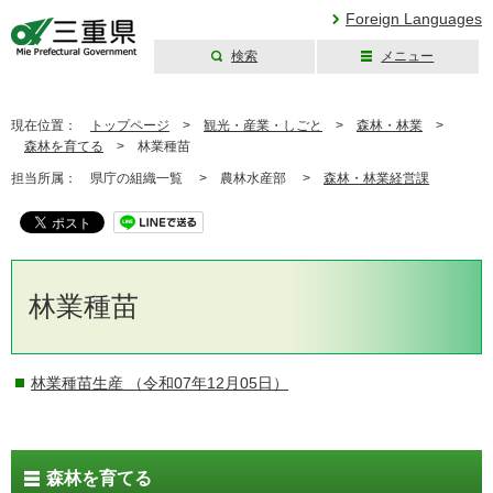
Foreign Languages
検索
メニュー
三重県公式ウェブ
サイト
現在位置：
トップページ
>
観光・産業・しごと
>
森林・林業
>
森林を育てる
>
林業種苗
担当所属：
県庁の組織一覧 >
農林水産部 >
森林・林業経営課
林業種苗
林業種苗生産
（令和07年12月05日）
森林を育てる