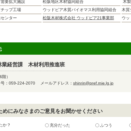
材需要拡大施設
松阪地区木材協同組合
木製
質チップ工場
ウッドピア木質バイオマス利用協同組合
木質
売センター
松阪木材株式会社 ウッドピア21事業部
ウッ
先
林業経営課 木材利用推進班
6階）
：059-224-2070
メールアドレス：
shinrin@pref.mie.lg.jp
ためにみなさまのご意見をお聞かせください
たか？
充分だった
ふつう