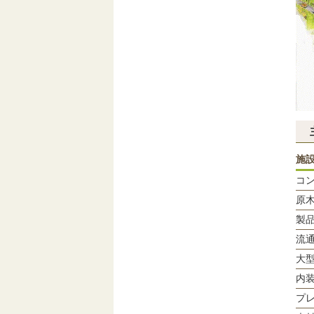
施
コ
原
製
流
大
内
プ