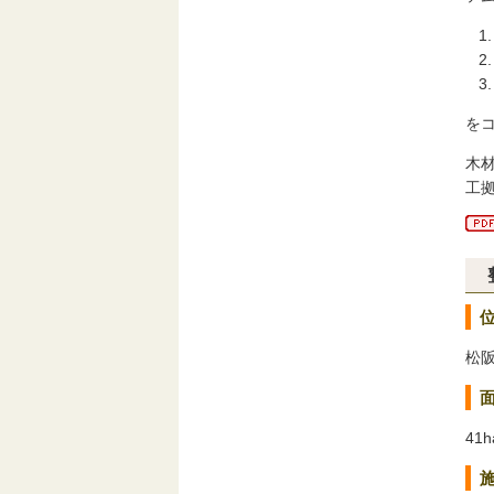
を
木
工
松
41