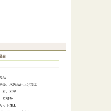
品目
製品
乾燥、木製品仕上げ加工
、柱、桁等
、壁材等
カット加工