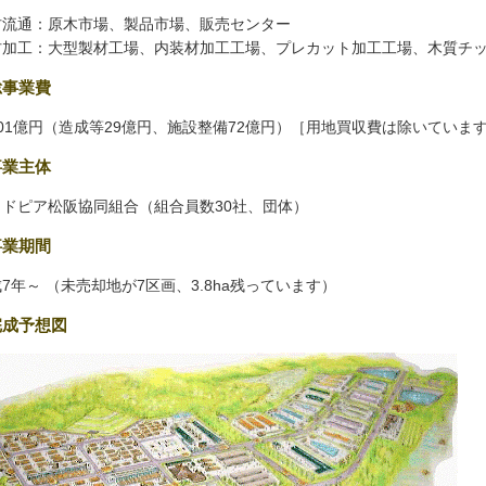
材流通：原木市場、製品市場、販売センター
材加工：大型製材工場、内装材加工工場、プレカット加工工場、木質チ
総事業費
01億円（造成等29億円、施設整備72億円）［用地買収費は除いていま
事業主体
ッドピア松阪協同組合（組合員数30社、団体）
事業期間
7年～ （未売却地が7区画、3.8ha残っています）
完成予想図