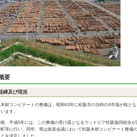
概要
経緯及び現況
阪木材コンビナートの整備は、昭和63年に松阪市の当時の4市場が核と
ています。
の後、平成5年には、この整備の受け皿となるウッドピア松阪協同組合が
室町等に行い、同年、県は政策会議において松阪木材コンビナート整備
ことを決定しました。