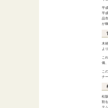
平
平
品
が
木
よ
こ
備
こ
ナ
松
割
テ