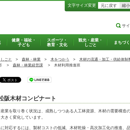
文字サイズ変更
元に戻す
縮小
サイ
健康・福祉・
スポーツ・
観光・産業・
犯
まちづく
子ども
教育・文化
しごと
・しごと
>
森林・林業
>
木をつかう
>
木材の流通・加工・供給体制
部 >
森林・林業経営課
>
木材利用推進班
松阪木材コンビナート
材産業を取り巻く状況は、成熟しつつある人工林資源、木材の需要構造
り大きく変化しています。
れに対応するには、製材コストの低減、木材乾燥・高次加工化の推進、