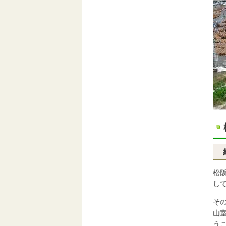
松
し
そ
山
う