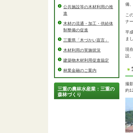
備
公共施設等の木材利用の推
進
こ
ナ
木材の流通・加工・供給体
制整備の促進
平成
ま
三重県「木づかい宣言」
現
木材利用の実施状況
設
建築物木材利用促進協定
林業金融のご案内
撮影
三重の農林水産業：三重の
約1
森林づくり