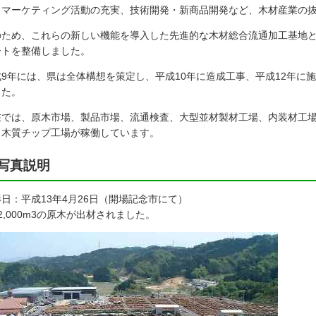
、マーケティング活動の充実、技術開発・新商品開発など、木材産業の
のため、これらの新しい機能を導入した先進的な木材総合流通加工基地
ートを整備しました。
9年には、県は全体構想を策定し、平成10年に造成工事、平成12年に施
した。
在では、原木市場、製品市場、流通検査、大型並材製材工場、内装材工
、木質チップ工場が稼働しています。
写真説明
日：平成13年4月26日（開場記念市にて）
2,000m3の原木が出材されました。