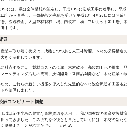
成9年には、県は全体構想を策定し、平成10年に造成工事に着手し、平成
成12年から着手し、一部施設の完成を受けて平成13年4月25日には開
市場、流通検査、大型並材製材工場、内装材工場、プレカット加工場、木
稼働中です。
背景
材産業を取り巻く状況は、成熟しつつある人工林資源、木材の需要構造
り大きく変化しています。
れに対応するには、製材コストの低減、木材乾燥・高次加工化の推進、
、マーケティング活動の充実、技術開発・新商品開発など、木材産業の
のため、これらの新しい機能を導入した先進的な木材総合流通加工基地
ートを整備しました。
松阪コンビナート構想
阪地域は紀伊半島の豊富な森林資源を活用し、我が国有数の国産材製材
を担ってきました。この役割を今後とも果たしていくには、木材の新た
ムを構築することが不可欠です。このため、