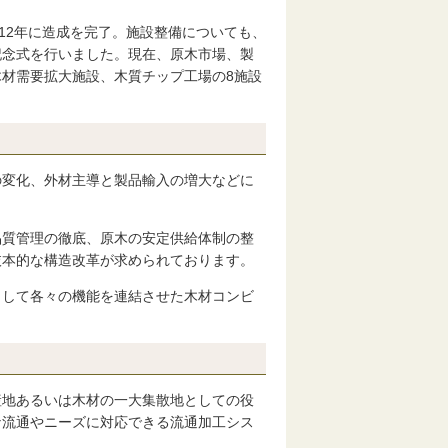
12年に造成を完了。施設整備についても、
業記念式を行いました。現在、原木市場、製
材需要拡大施設、木質チップ工場の8施設
の変化、外材主導と製品輸入の増大などに
品質管理の徹底、原木の安定供給体制の整
抜本的な構造改革が求められております。
として各々の機能を連結させた木材コンビ
産地あるいは木材の一大集散地としての役
な流通やニーズに対応できる流通加工シス