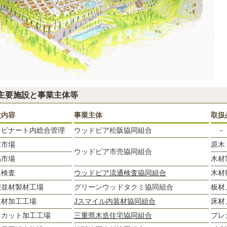
主要施設と事業主体等
設内容
事業主体
取扱
ンビナート内総合管理
ウッドピア松阪協同組合
－
木市場
原木
ウッドピア市売協同組合
品市場
木材
通検査
ウッドピア流通検査協同組合
木材
型並材製材工場
グリーンウッドタクミ協同組合
板材
装材加工工場
Jスマイル内装材協同組合
床材
レカット加工工場
三重県木造住宅協同組合
プレ