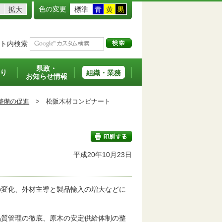
色の変更
拡大
標準
青
黄
黒
ト内検索
県政・
り
組織・業務
お知らせ情報
整備の促進
>
松阪木材コンビナート
平成20年10月23日
印刷する
の変化、外材主導と製品輸入の増大などに
品質管理の徹底、原木の安定供給体制の整