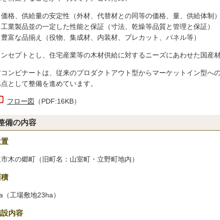
価格、供給量の安定性（外材、代替材との同等の価格、量、供給体制
工業製品並の一定した性能と保証（寸法、乾燥等品質と管理と保証）
豊富な品揃え（役物、集成材、内装材、プレカット、パネル等）
コンセプトとし、住宅産業等の木材供給に対するニーズにあわせた国産
材コンビナートは、従来のプロダクトアウト型からマーケットイン型への
拠点として整備を進めています。
フロー図
（PDF:16KB）
整備の内容
位置
阪市木の郷町（旧町名：山室町・立野町地内）
面積
ha（工場敷地23ha）
施設内容