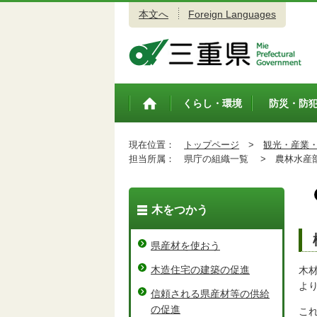
本文へ
Foreign Languages
三重県公式ウェブサイト
くらし・環境
防災・防
トップペ
ージ
現在位置：
トップページ
>
観光・産業
担当所属：
県庁の組織一覧 >
農林水産
木をつかう
県産材を使おう
木造住宅の建築の促進
木
よ
信頼される県産材等の供給
の促進
こ