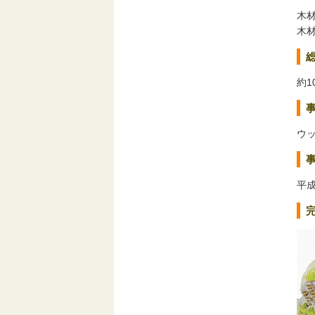
木
木
約1
ウ
平成