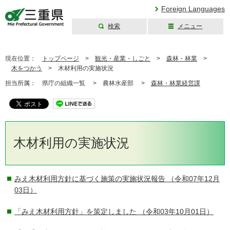
Foreign Languages
検索
メニュー
三重県公式ウェブ
サイト
現在位置：
トップページ
>
観光・産業・しごと
>
森林・林業
>
木をつかう
>
木材利用の実施状況
担当所属：
県庁の組織一覧 >
農林水産部 >
森林・林業経営課
木材利用の実施状況
みえ木材利用方針に基づく施策の実施状況報告
（令和07年12月
03日）
「みえ木材利用方針」を策定しました
（令和03年10月01日）