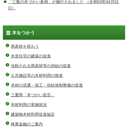
「三重の木づかい条例」が施行されました
（令和03年04月01
日）
木をつかう
県産材を使おう
木造住宅の建築の促進
信頼される県産材等の供給の促進
公共施設等の木材利用の推進
木材の流通・加工・供給体制整備の促進
三重県「木づかい宣言」
木材利用の実施状況
建築物木材利用促進協定
林業金融のご案内