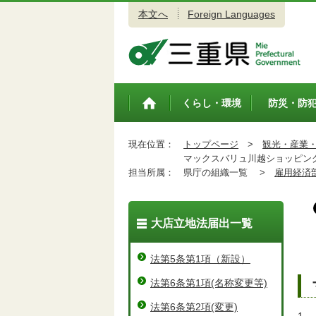
本文へ
Foreign Languages
三重県公式ウェブサイト
くらし・環境
防災・防
トップペ
ージ
現在位置：
トップページ
>
観光・産業
マックスバリュ川越ショッピン
担当所属：
県庁の組織一覧 >
雇用経済
大店立地法届出一覧
法第5条第1項（新設）
法第6条第1項(名称変更等)
法第6条第2項(変更)