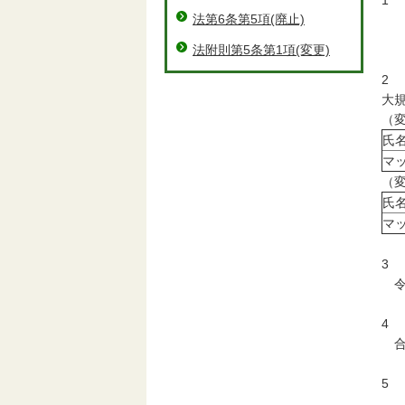
1
法第6条第5項(廃止)
マ
三
法附則第5条第1項(変更)
2
大
（
氏
マ
（
氏
マ
3
令
4
合
5
令