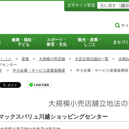
文字サイズ変更
元に戻す
縮小
サイ
健康・福祉・
スポーツ・
観光・産業・
犯
まちづく
子ども
教育・文化
しごと
・しごと
>
産業
>
大規模小売店舗
>
大店立地法届出一覧
>
法第6
グセンター
部
>
中小企業・サービス産業振興課
>
中小企業・サービス産業振興
マックスバリュ川越ショッピングセンター