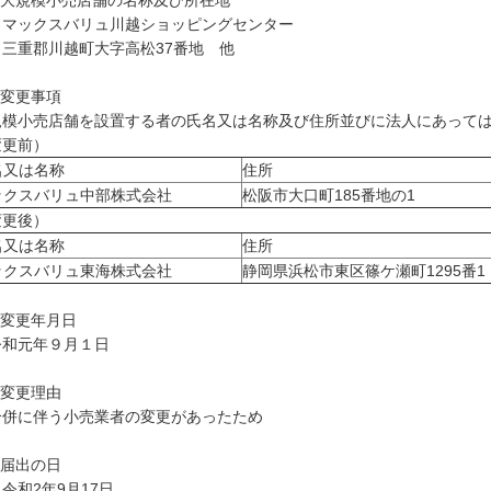
 大規模小売店舗の名称及び所在地
ックスバリュ川越ショッピングセンター
重郡川越町大字高松37番地 他
 変更事項
規模小売店舗を設置する者の氏名又は名称及び住所並びに法人にあって
変更前）
名又は名称
住所
ックスバリュ中部株式会社
松阪市大口町185番地の1
変更後）
名又は名称
住所
ックスバリュ東海株式会社
静岡県浜松市東区篠ケ瀬町1295番1
 変更年月日
和元年９月１日
 変更理由
併に伴う小売業者の変更があったため
 届出の日
和2年9月17日