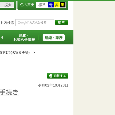
色の変更
拡大
標準
青
黄
黒
ト内検索
県政・
り
組織・業務
お知らせ情報
条第1項(名称変更等)
>
班
令和02年10月23日
印刷する