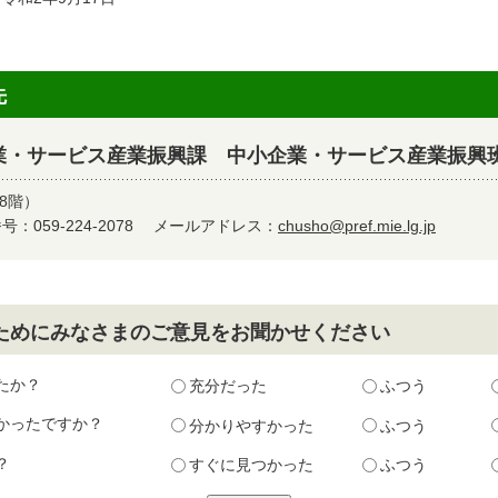
先
業・サービス産業振興課 中小企業・サービス産業振興
8階）
：059-224-2078
メールアドレス：
chusho@pref.mie.lg.jp
ためにみなさまのご意見をお聞かせください
たか？
充分だった
ふつう
かったですか？
分かりやすかった
ふつう
？
すぐに見つかった
ふつう