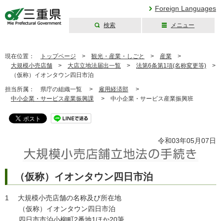
Foreign Languages
検索
メニュー
三重県公式ウェブ
サイト
現在位置：
トップページ
>
観光・産業・しごと
>
産業
>
大規模小売店舗
>
大店立地法届出一覧
>
法第6条第1項(名称変更等)
>
（仮称）イオンタウン四日市泊
担当所属：
県庁の組織一覧 >
雇用経済部
>
中小企業・サービス産業振興課
>
中小企業・サービス産業振興班
令和03年05月07日
（仮称）イオンタウン四日市泊
1 大規模小売店舗の名称及び所在地
（仮称）イオンタウン四日市泊
四日市市泊小柳町2番地1ほか20筆