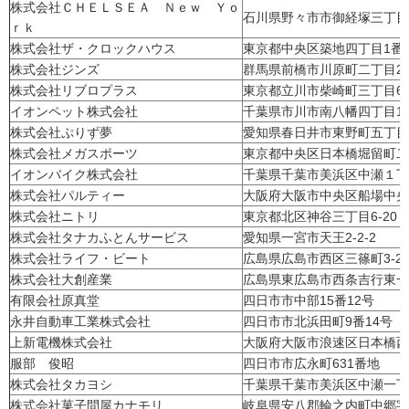
株式会社ＣＨＥＬＳＥＡ Ｎｅｗ Ｙｏ
石川県野々市市御経塚三丁目4
ｒｋ
株式会社ザ・クロックハウス
東京都中央区築地四丁目1番
株式会社ジンズ
群馬県前橋市川原町二丁目26
株式会社リブロプラス
東京都立川市柴崎町三丁目6番
イオンペット株式会社
千葉県市川市南八幡四丁目1
株式会社ぷりず夢
愛知県春日井市東野町五丁目
株式会社メガスポーツ
東京都中央区日本橋堀留町
イオンバイク株式会社
千葉県千葉市美浜区中瀬１丁
株式会社パルティー
大阪府大阪市中央区船場中央3-2
株式会社ニトリ
東京都北区神谷三丁目6-20
株式会社タナカふとんサービス
愛知県一宮市天王2-2-2
株式会社ライフ・ビート
広島県広島市西区三篠町3-25
株式会社大創産業
広島県東広島市西条吉行東一
有限会社原真堂
四日市市中部15番12号
永井自動車工業株式会社
四日市市北浜田町9番14号
上新電機株式会社
大阪府大阪市浪速区日本橋西
服部 俊昭
四日市市広永町631番地
株式会社タカヨシ
千葉県千葉市美浜区中瀬一丁
株式会社菓子問屋カナモリ
岐阜県安八郡輪之内町中郷字