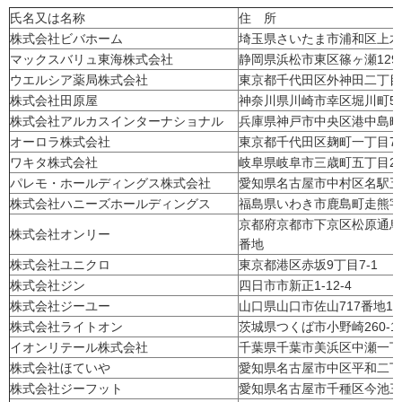
氏名又は名称
住 所
株式会社ビバホーム
埼玉県さいたま市浦和区上木
マックスバリュ東海株式会社
静岡県浜松市東区篠ヶ瀬129
ウエルシア薬局株式会社
東京都千代田区外神田二丁目2
株式会社田原屋
神奈川県川崎市幸区堀川町58
株式会社アルカスインターナショナル
兵庫県神戸市中央区港中島町
オーロラ株式会社
東京都千代田区麹町一丁目7
ワキタ株式会社
岐阜県岐阜市三歳町五丁目2
パレモ・ホールディングス株式会社
愛知県名古屋市中村区名駅五丁
株式会社ハニーズホールディングス
福島県いわき市鹿島町走熊字七
京都府京都市下京区松原通烏
株式会社オンリー
番地
株式会社ユニクロ
東京都港区赤坂9丁目7-1
株式会社ジン
四日市市新正1-12-4
株式会社ジーユー
山口県山口市佐山717番地1
株式会社ライトオン
茨城県つくば市小野崎260-1
イオンリテール株式会社
千葉県千葉市美浜区中瀬一丁
株式会社ほていや
愛知県名古屋市中区平和二丁
株式会社ジーフット
愛知県名古屋市千種区今池三