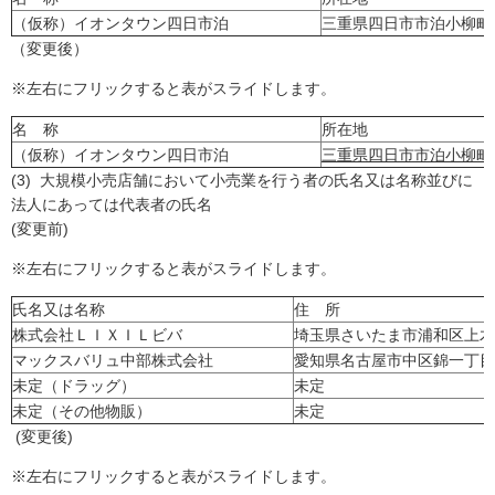
（仮称）イオンタウン四日市泊
三重県四日市市泊小柳町2
（変更後）
※左右にフリックすると表がスライドします。
名 称
所在地
（仮称）イオンタウン四日市泊
三重県四日市市泊小柳町2
(3) 大規模小売店舗において小売業を行う者の氏名又は名称並びに
法人にあっては代表者の氏名
(変更前)
※左右にフリックすると表がスライドします。
氏名又は名称
住 所
株式会社ＬＩＸＩＬビバ
埼玉県さいたま市浦和区上木
マックスバリュ中部株式会社
愛知県名古屋市中区錦一丁目1
未定（ドラッグ）
未定
未定（その他物販）
未定
(変更後)
※左右にフリックすると表がスライドします。