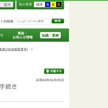
色の変更
拡大
標準
青
黄
黒
ト内検索
県政・
り
組織・業務
お知らせ情報
条第1項(名称変更等)
>
班
令和04年04月05日
印刷する