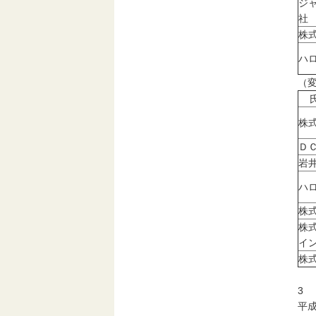
ジ
社
株
ハ
（
氏
株
Ｄ
岩
ハ
株
株
イ
株
3
平成