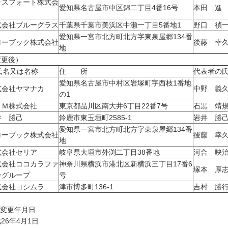
ャスフォート株式会
愛知県名古屋市中区錦二丁目4番16号
本田 進
式会社ブルーグラス
千葉県千葉市美浜区中瀬一丁目5番地1
野口 禎
愛知県一宮市北方町北方字東泉屋郷134番
ローブック株式会社
後藤 幸
地
変更後）
名又は名称
住 所
代表者の
愛知県名古屋市中村区岩塚町字西枝1番地
式会社ヤマナカ
中野 義
の1
ＣＭ株式会社
東京都品川区南大井6丁目22番7号
石黒 靖
井 勝己
鈴鹿市東玉垣町2585-1
岩井 勝
愛知県一宮市北方町北方字東泉屋郷134番
ローブック株式会社
後藤 幸
地
式会社セリア
岐阜県大垣市外渕二丁目38番地
河合 映
式会社ココカラファ
神奈川県横浜市港北区新横浜三丁目17番6
塚本 厚
ングループ
号
式会社ヨシムラ
津市博多町136-1
吉村 勝
 変更年月日
26年4月1日