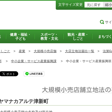
文字サイズ変更
元に戻す
縮小
サイ
健康・福祉・
スポーツ・
観光・産業・
犯
まちづく
子ども
教育・文化
しごと
・しごと
>
産業
>
大規模小売店舗
>
大店立地法届出一覧
>
法第6
部
>
中小企業・サービス産業振興課
>
中小企業・サービス産業振興
ヤマナカアルテ津新町