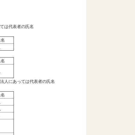
っては代表者の氏名
氏名
久
氏名
久
に法人にあっては代表者の氏名
氏名
久
弘
己