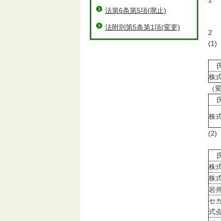
1
法第6条第5項(廃止)
ヤ
津
法附則第5条第1項(変更)
2
(
（
氏
株
（
氏
株
(
（
氏
株
株
岩
セ
式