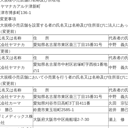
 大規模小売店舗の名称及び所在地
マナカアルテ津新町
市博多町136-1
 変更事項
1) 大規模小売店舗を設置する者の氏名又は名称及び住所並びに法人にあ
変更前）
名又は名称
住 所
代表者の
式会社ヤマナカ
愛知県名古屋市東区葵三丁目15番31号
中野 義
変更後）
名又は名称
住 所
代表者の
愛知県名古屋市中村区岩塚町字西枝1番地
式会社ヤマナカ
中野 義
の1
2) 大規模小売店舗において小売業を行う者の氏名又は名称及び住所並び
変更前）
名又は名称
住 所
代表者の
式会社ヤマナカ
愛知県名古屋市東区葵三丁目15番31号
中野 義
式会社カーマ
愛知県刈谷市日高町3丁目411番
久田 宗
井 勝己
鈴鹿市東玉垣町2585-1
岩井 勝
ガミメディックス株
大阪府大阪市中区南船場2-7-30
瀬上 修
会社