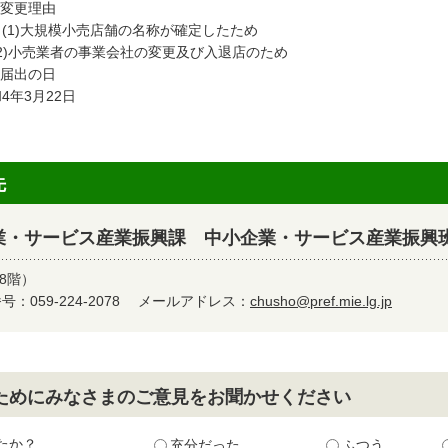
 変更理由
1)大規模小売店舗の名称が確定したため
2)小売業者の事業会社の変更及び入退店のため
 届出の日
4年3月22日
先
業・サービス産業振興課 中小企業・サービス産業振興
8階）
：059-224-2078
メールアドレス：
chusho@pref.mie.lg.jp
ためにみなさまのご意見をお聞かせください
たか？
充分だった
ふつう