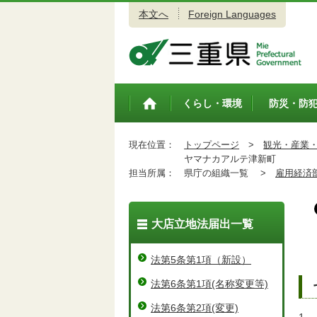
本文へ
Foreign Languages
三重県公式ウェブサイト
くらし・環境
防災・防
トップペ
ージ
現在位置：
トップページ
>
観光・産業
ヤマナカアルテ津新町
担当所属：
県庁の組織一覧 >
雇用経済
大店立地法届出一覧
法第5条第1項（新設）
法第6条第1項(名称変更等)
法第6条第2項(変更)