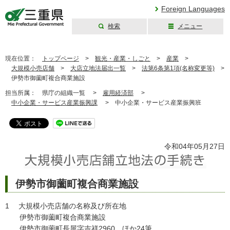
Foreign Languages
検索
メニュー
三重県公式ウェブ
サイト
現在位置：
トップページ
>
観光・産業・しごと
>
産業
>
大規模小売店舗
>
大店立地法届出一覧
>
法第6条第1項(名称変更等)
>
伊勢市御薗町複合商業施設
担当所属：
県庁の組織一覧 >
雇用経済部
>
中小企業・サービス産業振興課
>
中小企業・サービス産業振興班
令和04年05月27日
伊勢市御薗町複合商業施設
1 大規模小売店舗の名称及び所在地
伊勢市御薗町複合商業施設
伊勢市御薗町長屋字吉祥2960 ほか24筆